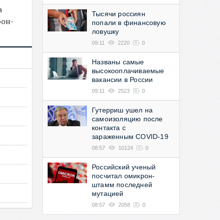
а
Тысячи россиян
рон-
попали в финансовую
ловушку
09:11
2220
0
Названы самые
высокооплачиваемые
вакансии в России
09:11
2523
0
Гутерриш ушел на
самоизоляцию после
контакта с
зараженным COVID-19
08:57
10124
0
Российский ученый
посчитал омикрон-
штамм последней
мутацией
08:57
2058
0