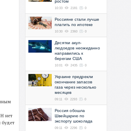
ростом
10:33
2181
0
Россияне стали лучше
платить по ипотеке
10:30
2360
0
Десятки акул-
людоедов неожиданно
направились к
берегам США
10:01
2435
0
Украине предрекли
окончание запасов
газа через несколько
месяцев
09:11
2293
0
анным
Россия обошла
ОН нет
Швейцарию по
экспорту шоколада
 будет
09:11
2296
0