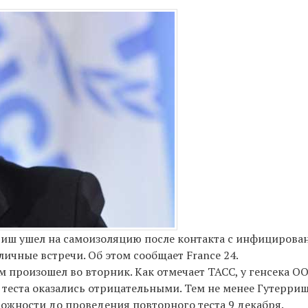
риш ушел на самоизоляцию после контакта с инфициров
ичные встречи. Об этом сообщает France 24.
 произошел во вторник. Как отмечает ТАСС, у генсека О
 теста оказались отрицательными. Тем не менее Гутерриш
рожности до проведения повторного теста 9 декабря.