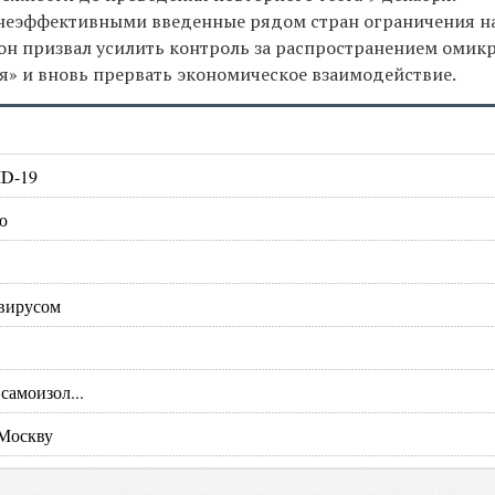
 неэффективными введенные рядом стран ограничения н
 он призвал усилить контроль за распространением омик
я» и вновь прервать экономическое взаимодействие.
ID-19
ю
вирусом
самоизол...
 Москву