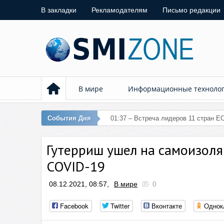
В закладки
Рекламодателям
Письмо редакции
В мире
Информационные техноло
События Дня
01:37 – Встреча лидеров 11 стран Е
Гутерриш ушел на самоизоля
COVID-19
08.12.2021, 08:57,
В мире
0
Facebook
Twitter
Вконтакте
Однок