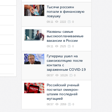
Тысячи россиян
попали в финансовую
ловушку
09:11
2222
0
Названы самые
высокооплачиваемые
вакансии в России
09:11
2525
0
Гутерриш ушел на
самоизоляцию после
контакта с
зараженным COVID-19
08:57
10126
0
Российский ученый
посчитал омикрон-
штамм последней
мутацией
08:57
2059
0