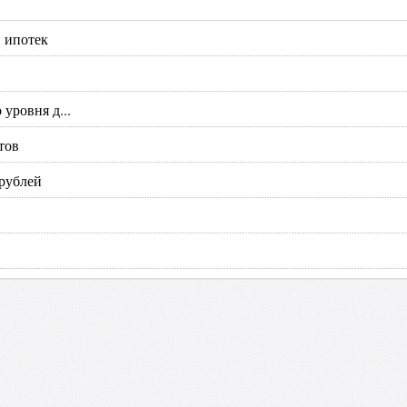
и ипотек
уровня д...
тов
 рублей