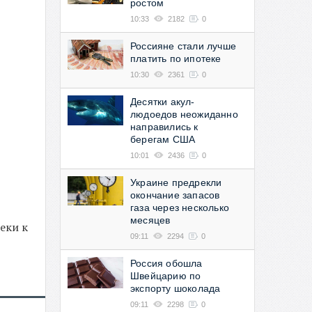
ростом
10:33
2182
0
Россияне стали лучше
платить по ипотеке
10:30
2361
0
Десятки акул-
людоедов неожиданно
направились к
берегам США
10:01
2436
0
Украине предрекли
окончание запасов
газа через несколько
месяцев
еки к
09:11
2294
0
Россия обошла
Швейцарию по
экспорту шоколада
09:11
2298
0