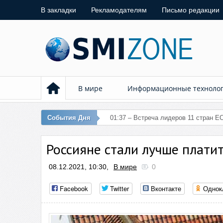
В закладки
Рекламодателям
Письмо редакции
В мире
Информационные техноло
События Дня
01:37 – Встреча лидеров 11 стран ЕС
Россияне стали лучше плати
08.12.2021, 10:30,
В мире
0
Facebook
Twitter
Вконтакте
Однок