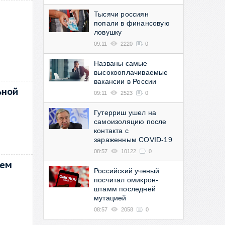
Тысячи россиян
попали в финансовую
ловушку
09:11
2220
0
Названы самые
высокооплачиваемые
вакансии в России
ьной
09:11
2523
0
Гутерриш ушел на
самоизоляцию после
контакта с
зараженным COVID-19
08:57
10122
0
тем
Российский ученый
посчитал омикрон-
штамм последней
мутацией
08:57
2058
0