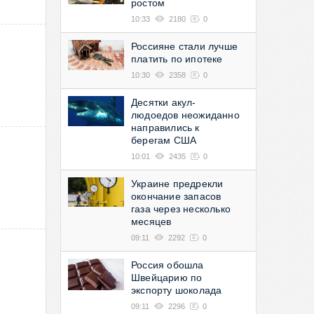
ростом
10:33
2180
0
Россияне стали лучше
платить по ипотеке
10:30
2358
0
Десятки акул-
людоедов неожиданно
направились к
берегам США
10:01
2435
0
Украине предрекли
окончание запасов
газа через несколько
месяцев
09:11
2292
0
Россия обошла
Швейцарию по
экспорту шоколада
09:11
2296
0