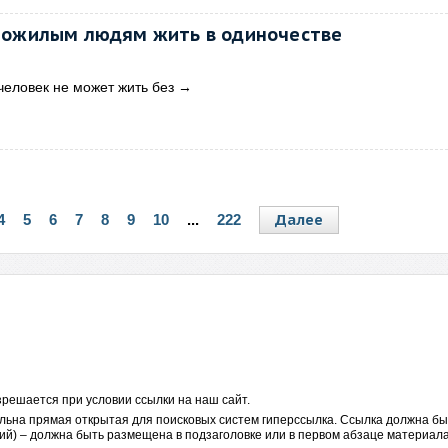
пожилым людям жить в одиночестве
человек не может жить без
→
Далее
4
5
6
7
8
9
10
...
222
решается при условии ссылки на наш сайт.
льна прямая открытая для поисковых систем гиперссылка. Ссылка должна бы
ий) – должна быть размещена в подзаголовке или в первом абзаце материала