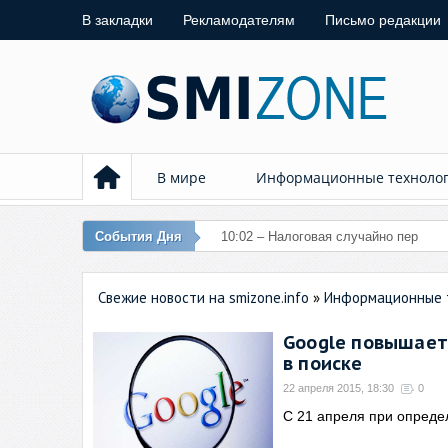
В закладки
Рекламодателям
Письмо редакции
В мире
Информационные техноло
События Дня
10:02 – Налоговая случайно перечи
Свежие новости на smizone.info
»
Информационные 
Google повышает
в поиске
22 апреля 2015, 18:30
0
С 21 апреля при опреде