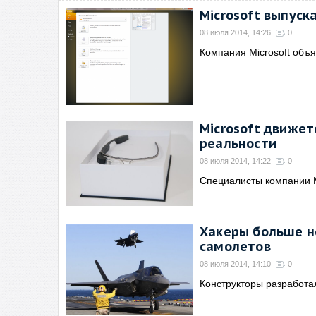
Microsoft выпуск
08 июля 2014, 14:26
0
Компания Microsoft объя
Microsoft движет
реальности
08 июля 2014, 14:22
0
Специалисты компании M
Хакеры больше н
самолетов
08 июля 2014, 14:10
0
Конструкторы разработа