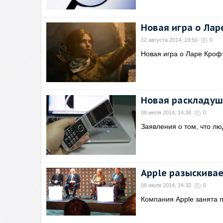
Новая игра о Лар
12 августа 2014, 19:50
0
Новая игра о Ларе Крофт
Новая раскладуш
08 июля 2014, 14:38
0
Заявления о том, что лю
Apple разыскивае
08 июля 2014, 14:32
0
Компания Apple занята п