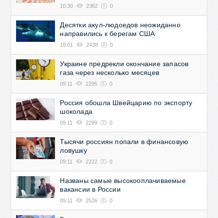
10:30
2362
0
Десятки акул-людоедов неожиданно
направились к берегам США
10:01
2438
0
Украине предрекли окончание запасов
газа через несколько месяцев
09:11
2295
0
Россия обошла Швейцарию по экспорту
шоколада
09:11
2299
0
Тысячи россиян попали в финансовую
ловушку
09:11
2222
0
Названы самые высокооплачиваемые
вакансии в России
09:11
2526
0