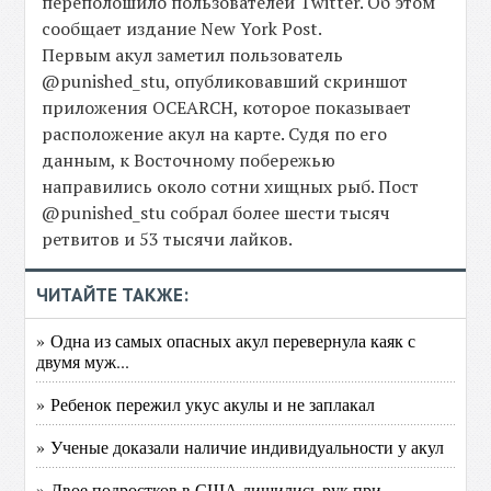
переполошило пользователей Twitter. Об этом
сообщает издание New York Post.
Первым акул заметил пользователь
@punished_stu, опубликовавший скриншот
приложения OCEARCH, которое показывает
расположение акул на карте. Судя по его
данным, к Восточному побережью
направились около сотни хищных рыб. Пост
@punished_stu собрал более шести тысяч
ретвитов и 53 тысячи лайков.
ЧИТАЙТЕ ТАКЖЕ:
» Одна из самых опасных акул перевернула каяк с
двумя муж...
» Ребенок пережил укус акулы и не заплакал
» Ученые доказали наличие индивидуальности у акул
» Двое подростков в США лишились рук при