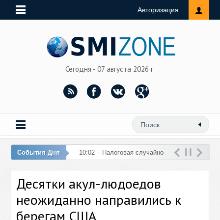
Авторизация
Сегодня - 07 августа 2026 г
События Дня
10:02 – Налоговая случайно
перечислила 76 млн рублей
Десятки акул-людоедов
на счет женщины
неожиданно направились к
берегам США