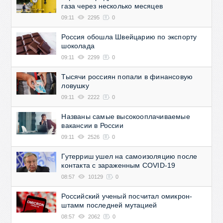
газа через несколько месяцев
09:11
2295
0
Россия обошла Швейцарию по экспорту
шоколада
09:11
2299
0
Тысячи россиян попали в финансовую
ловушку
09:11
2222
0
Названы самые высокооплачиваемые
вакансии в России
09:11
2526
0
Гутерриш ушел на самоизоляцию после
контакта с зараженным COVID-19
08:57
10129
0
Российский ученый посчитал омикрон-
штамм последней мутацией
08:57
2062
0