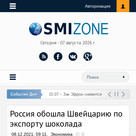
Авторизация
Сегодня - 07 августа 2026 г
События Дня
15:07 – Зак Эфрон снимется
в фильме об убийстве
Россия обошла Швейцарию по
Кеннед
экспорту шоколада
08.12.2021, 09:11,
Экономика
0