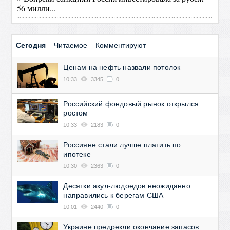
56 милли...
Сегодня
Читаемое
Комментируют
Ценам на нефть назвали потолок
10:33
3345
0
Российский фондовый рынок открылся
ростом
10:33
2183
0
Россияне стали лучше платить по
ипотеке
10:30
2363
0
Десятки акул-людоедов неожиданно
направились к берегам США
10:01
2440
0
Украине предрекли окончание запасов