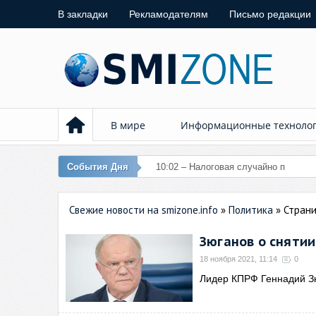
В закладки
Рекламодателям
Письмо редакции
В мире
Информационные техноло
События Дня
10:02 – Налоговая случайно перечис
Свежие новости на smizone.info
»
Политика
» Страни
Зюганов о сняти
18 ноября 2021, 11:14
0
Лидер КПРФ Геннадий Зю