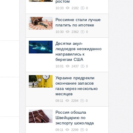
ростом
10:33
2182
0
Россияне стали лучше
платить по ипотеке
10:30
2362
0
Десятки акул-
людоедов неожиданно
направились к
берегам США
10:01
2437
0
Украине предрекли
окончание запасов
газа через несколько
месяцев
09:11
2294
0
Россия обошла
Швейцарию по
экспорту шоколада
09:11
2299
0