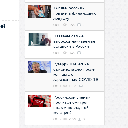
Тысячи россиян
попали в финансовую
ловушку
ий
09:11
2222
0
Названы самые
высокооплачиваемые
вакансии в России
09:11
2526
0
Гутерриш ушел на
самоизоляцию после
контакта с
зараженным COVID-19
08:57
10126
0
Российский ученый
посчитал омикрон-
штамм последней
мутацией
08:57
2059
0