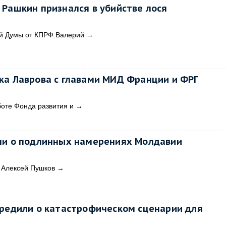
 Рашкин признался в убийстве лося
ый Думы от КПРФ Валерий
→
ка Лаврова с главами МИД Франции и ФРГ
боте Фонда развития и
→
ли о подлинных намерениях Молдавии
 Алексей Пушков
→
предили о катастрофическом сценарии для