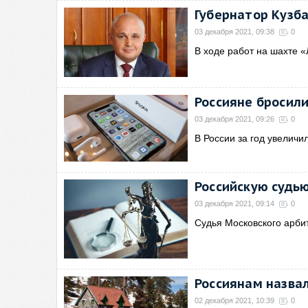
Губернатор Кузба
03 декабря 2021, 09:38
0
В ходе работ на шахте «
Россияне бросили
03 декабря 2021, 09:26
0
В России за год увелич
Российскую судью
03 декабря 2021, 09:14
0
Судья Московского арби
Россиянам назва
02 декабря 2021, 10:39
0