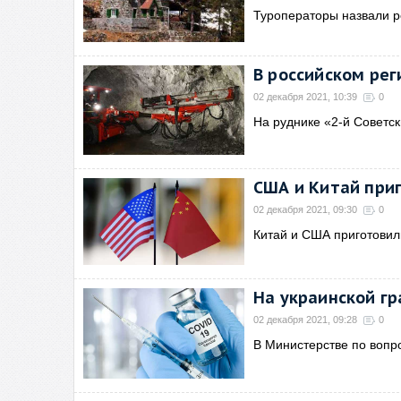
Туроператоры назвали 
В российском ре
02 декабря 2021, 10:39
0
На руднике «2-й Советс
США и Китай при
02 декабря 2021, 09:30
0
Китай и США приготовил
На украинской г
02 декабря 2021, 09:28
0
В Министерстве по вопр