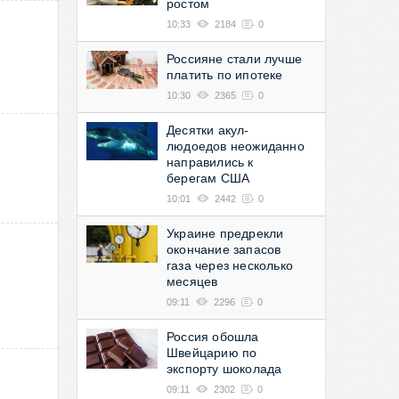
ростом
10:33
2184
0
Россияне стали лучше
платить по ипотеке
10:30
2365
0
Десятки акул-
людоедов неожиданно
направились к
берегам США
10:01
2442
0
Украине предрекли
окончание запасов
газа через несколько
месяцев
09:11
2296
0
Россия обошла
Швейцарию по
экспорту шоколада
09:11
2302
0