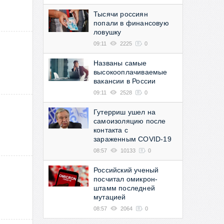
Тысячи россиян
попали в финансовую
ловушку
09:11
2225
0
Названы самые
высокооплачиваемые
вакансии в России
09:11
2528
0
Гутерриш ушел на
самоизоляцию после
контакта с
зараженным COVID-19
08:57
10133
0
Российский ученый
посчитал омикрон-
штамм последней
мутацией
08:57
2064
0