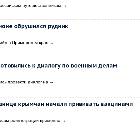
российским путешественникам
→
гионе обрушился рудник
кий» в Приморском крае
→
готовились к диалогу по военным делам
ись провести диалог на
→
ранице крымчан начали прививать вакцинами
осам реинтеграции временно
→