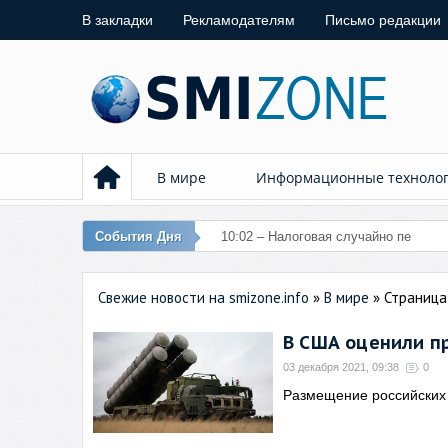
В закладки
Рекламодателям
Письмо редакции
В мире
Информационные техноло
События Дня
10:02 – Налоговая случайно перечис
Свежие новости на smizone.info
»
В мире
» Страница
В США оценили п
03 декабря 2021, 09:38
0
Размещение российских