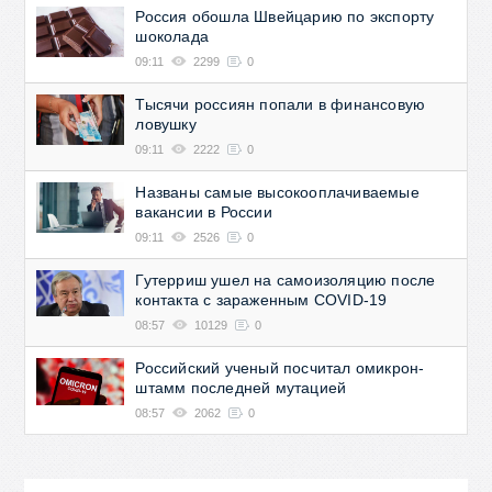
Россия обошла Швейцарию по экспорту
шоколада
09:11
2299
0
Тысячи россиян попали в финансовую
ловушку
09:11
2222
0
Названы самые высокооплачиваемые
вакансии в России
09:11
2526
0
Гутерриш ушел на самоизоляцию после
контакта с зараженным COVID-19
08:57
10129
0
Российский ученый посчитал омикрон-
штамм последней мутацией
08:57
2062
0