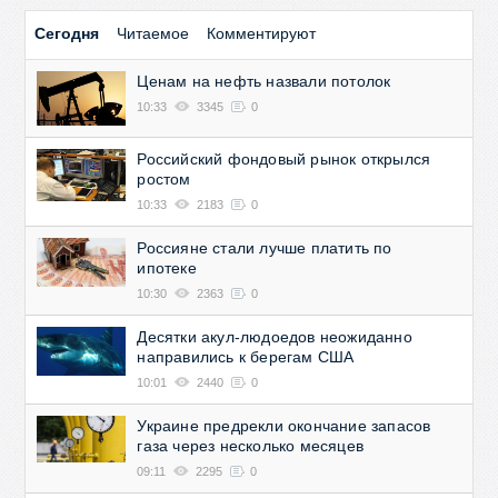
Сегодня
Читаемое
Комментируют
Ценам на нефть назвали потолок
10:33
3345
0
Российский фондовый рынок открылся
ростом
10:33
2183
0
Россияне стали лучше платить по
ипотеке
10:30
2363
0
Десятки акул-людоедов неожиданно
направились к берегам США
10:01
2440
0
Украине предрекли окончание запасов
газа через несколько месяцев
09:11
2295
0