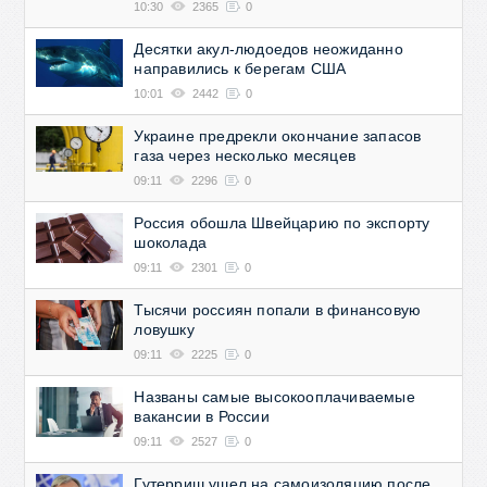
10:30
2365
0
Десятки акул-людоедов неожиданно
направились к берегам США
10:01
2442
0
Украине предрекли окончание запасов
газа через несколько месяцев
09:11
2296
0
Россия обошла Швейцарию по экспорту
шоколада
09:11
2301
0
Тысячи россиян попали в финансовую
ловушку
09:11
2225
0
Названы самые высокооплачиваемые
вакансии в России
09:11
2527
0
Гутерриш ушел на самоизоляцию после