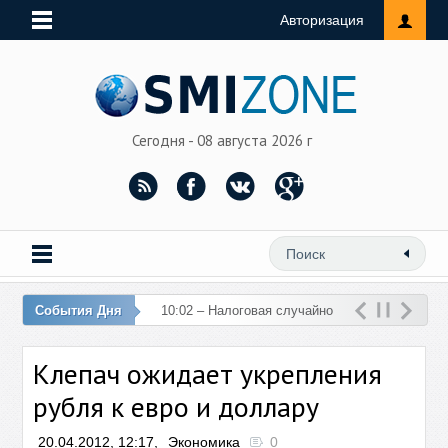
Авторизация
Сегодня - 08 августа 2026 г
События Дня
10:02 – Налоговая случайно
перечислила 76 млн рублей
Клепач ожидает укрепления
на счет женщины
рубля к евро и доллару
20.04.2012, 12:17,
Экономика
0