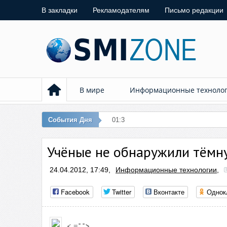
В закладки
Рекламодателям
Письмо редакции
В мире
Информационные техноло
События Дня
01:37 – Встреча лидер
Учёные не обнаружили тёмн
24.04.2012, 17:49,
Информационные технологии
,
Facebook
Twitter
Вконтакте
Однок
< =" ">