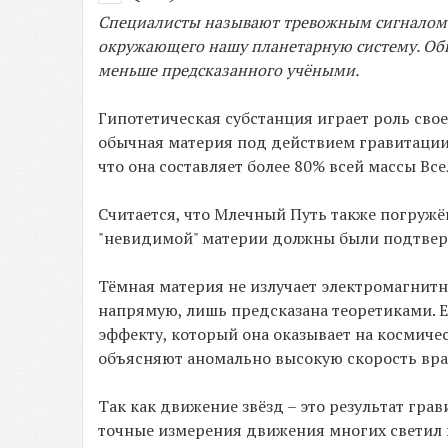
Специалисты называют тревожным сигналом р
окружающего нашу планетарную систему. Об
меньше предсказанного учёными.
Гипотетическая субстанция играет роль свое
обычная материя под действием гравитации
что она составляет более 80% всей массы Вс
Считается, что Млечный Путь также погружё
"невидимой" материи должны были подтвер
Тёмная материя не излучает электромагнитны
напрямую, лишь предсказана теоретиками. 
эффекту, который она оказывает на космиче
объясняют аномально высокую скорость вра
Так как движение звёзд – это результат гра
точные измерения движения многих светил 