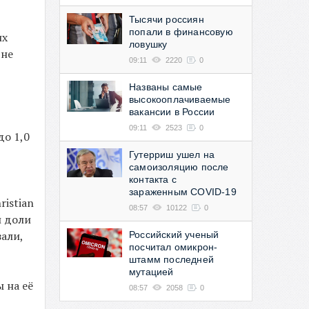
Тысячи россиян
попали в финансовую
их
ловушку
 не
09:11
2220
0
Названы самые
высокооплачиваемые
вакансии в России
09:11
2523
0
до 1,0
Гутерриш ушел на
самоизоляцию после
контакта с
зараженным COVID-19
istian
08:57
10122
0
й доли
али,
Российский ученый
посчитал омикрон-
штамм последней
мутацией
 на её
08:57
2058
0