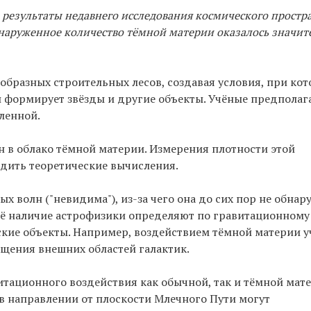
езультаты недавнего исследования космического простра
наруженное количество тёмной материи оказалось значит
образных строительных лесов, создавая условия, при ко
 формирует звёзды и другие объекты. Учёные предполаг
еленной.
н в облако тёмной материи. Измерения плотности этой
дить теоретические вычисления.
х волн ("невидима"), из-за чего она до сих пор не обнар
Её наличие астрофизики определяют по гравитационному
ские объекты. Например, воздействием тёмной материи 
щения внешних областей галактик.
витационного воздействия как обычной, так и тёмной мат
в направлении от плоскости Млечного Пути могут