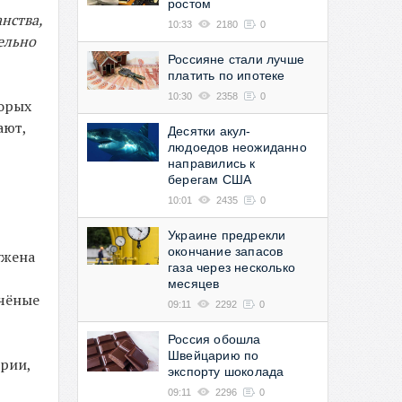
ростом
нства,
10:33
2180
0
ельно
Россияне стали лучше
платить по ипотеке
10:30
2358
0
торых
ают,
Десятки акул-
людоедов неожиданно
направились к
берегам США
10:01
2435
0
Украине предрекли
окончание запасов
ужена
газа через несколько
месяцев
учёные
09:11
2292
0
Россия обошла
Швейцарию по
ерии,
экспорту шоколада
09:11
2296
0