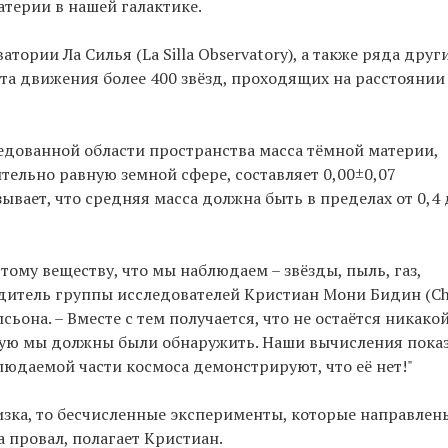
терии в нашей галактике.
ории Ла Силья (La Silla Observatory), а также ряда друг
та движения более 400 звёзд, проходящих на расстоянии
ледованной области пространства масса тёмной материи,
ельно равную земной сфере, составляет 0,00±0,07
ывает, что средняя масса должна быть в пределах от 0,4 
тому веществу, что мы наблюдаем – звёзды, пыль, газ,
дитель группы исследователей Кристиан Мони Бидин (Chr
сьона. – Вместе с тем получается, что не остаётся никако
ую мы должны были обнаружить. Наши вычисления показ
людаемой части космоса демонстрируют, что её нет!"
зка, то бесчисленные эксперименты, которые направлены
 провал, полагает Кристиан.