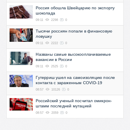
Россия обошла Швейцарию по экспорту
шоколада
09:11
2298
0
Тысячи россиян попали в финансовую
ловушку
09:11
2222
0
Названы самые высокооплачиваемые
вакансии в России
09:11
2525
0
Гутерриш ушел на самоизоляцию после
контакта с зараженным COVID-19
08:57
10126
0
Российский ученый посчитал омикрон-
штамм последней мутацией
08:57
2059
0