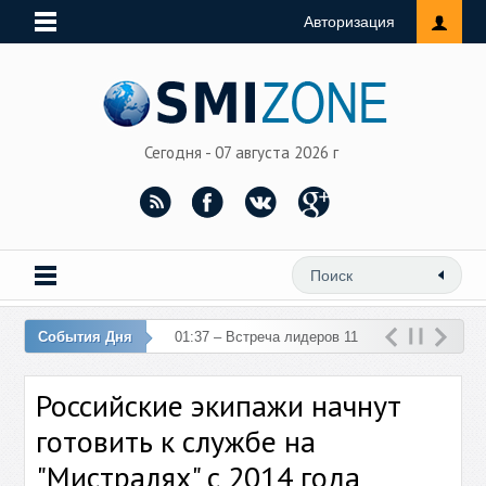
Авторизация
Сегодня - 07 августа 2026 г
События Дня
01:37 – Встреча лидеров 11
стран ЕС и Турции отменена
Российские экипажи начнут
из-за теракта в Анкаре
готовить к службе на
"Мистралях" с 2014 года