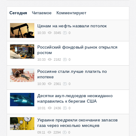
Сегодня
Читаемое
Комментируют
Ценам на нефть назвали потолок
10:33
3345
0
Российский фондовый рынок открылся
ростом
10:33
2182
0
Россияне стали лучше платить по
ипотеке
10:30
2361
0
Десятки акул-людоедов неожиданно
направились к берегам США
10:01
2436
0
Украине предрекли окончание запасов
газа через несколько месяцев
09:11
2294
0