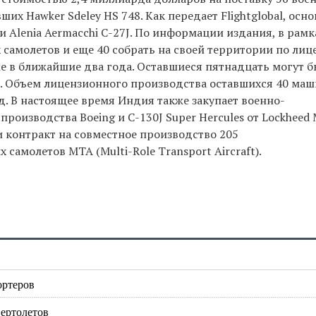
их Hawker Sdeley HS 748. Как передает Flightglobal, ос
и Alenia Aermacchi C-27J. По информации издания, в рамк
самолетов и еще 40 собрать на своей территории по лиц
е в ближайшие два года. Оставшиеся пятнадцать могут б
т. Объем лицензионного производства оставшихся 40 ма
д. В настоящее время Индия также закупает военно-
производства Boeing и C-130J Super Hercules от Lockheed 
и контракт на совместное производство 205
амолетов MTA (Multi-Role Transport Aircraft).
ортеров
вертолетов