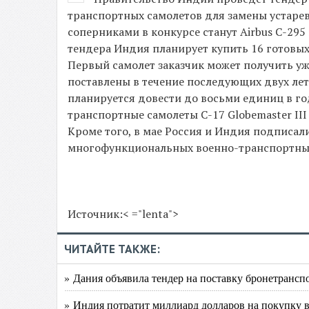
транспортных самолетов для замены устаревш
соперниками в конкурсе станут Airbus C-295 
тендера Индия планирует купить 16 готовых 
Первый самолет заказчик может получить уж
поставлены в течение последующих двух ле
планируется довести до восьми единиц в го
транспортные самолеты C-17 Globemaster III 
Кроме того, в мае Россия и Индия подписал
многофункциональных военно-транспортных с
Источник:< ="lenta">
ЧИТАЙТЕ ТАКЖЕ:
» Дания объявила тендер на поставку бронетрансп
» Индия потратит миллиард долларов на покупку 