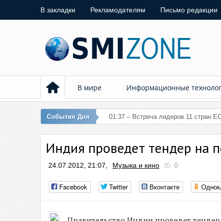
В закладки
Рекламодателям
Письмо редакции
В мире
Информационные техноло
События Дня
01:37 – Встреча лидеров 11 стран ЕС
Индия проведет тендер на п
24.07.2012, 21:07,
Музыка и кино
0
Facebook
Twitter
Вконтакте
Однок
Правительство Индии проведет тендер 