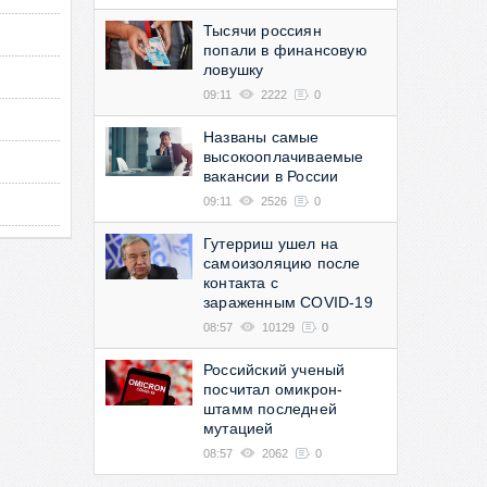
Тысячи россиян
попали в финансовую
ловушку
09:11
2222
0
Названы самые
высокооплачиваемые
вакансии в России
09:11
2526
0
Гутерриш ушел на
самоизоляцию после
контакта с
зараженным COVID-19
08:57
10129
0
Российский ученый
посчитал омикрон-
штамм последней
мутацией
08:57
2062
0