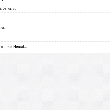
ов на 85...
les
ников Hercul...