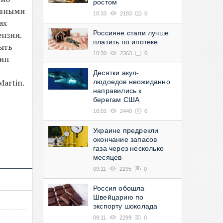
ростом
новными
10:33
2183
0
ах
Россияне стали лучше
ензии.
платить по ипотеке
ыть
10:30
2363
0
шин
Десятки акул-
Martin.
людоедов неожиданно
направились к
берегам США
10:01
2440
0
Украине предрекли
окончание запасов
газа через несколько
месяцев
09:11
2295
0
Россия обошла
Швейцарию по
экспорту шоколада
09:11
2299
0