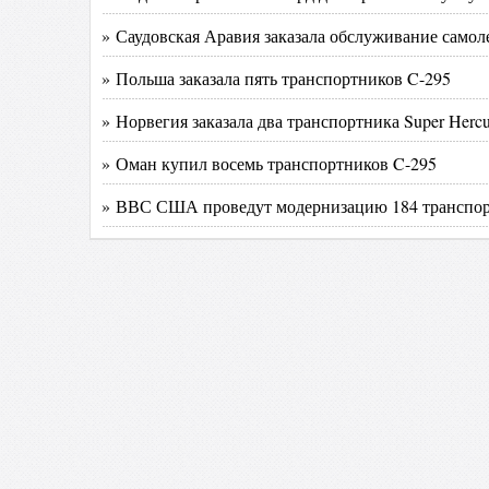
» Саудовская Аравия заказала обслуживание самолет
» Польша заказала пять транспортников C-295
» Норвегия заказала два транспортника Super Hercu
» Оман купил восемь транспортников C-295
» ВВС США проведут модернизацию 184 транспорт