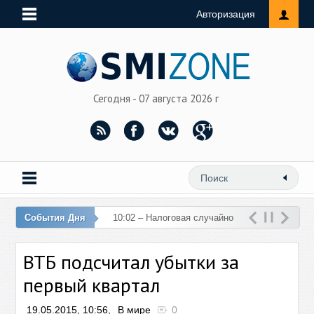
Авторизация
Сегодня - 07 августа 2026 г
События Дня
10:02 – Налоговая случайно
перечислила 76 млн рублей
ВТБ подсчитал убытки за
на счет женщины
первый квартал
19.05.2015, 10:56,
В мире
0