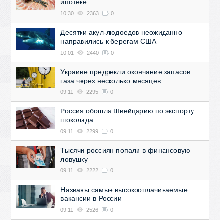
ипотеке
10:30
2363
0
Десятки акул-людоедов неожиданно
направились к берегам США
10:01
2440
0
Украине предрекли окончание запасов
газа через несколько месяцев
09:11
2295
0
Россия обошла Швейцарию по экспорту
шоколада
09:11
2299
0
Тысячи россиян попали в финансовую
ловушку
09:11
2222
0
Названы самые высокооплачиваемые
вакансии в России
09:11
2526
0