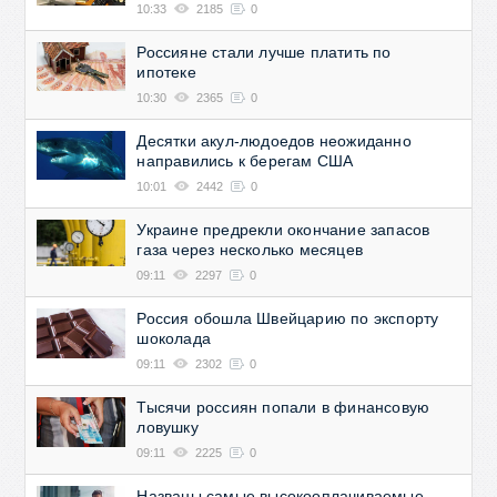
10:33
2185
0
Россияне стали лучше платить по
ипотеке
10:30
2365
0
Десятки акул-людоедов неожиданно
направились к берегам США
10:01
2442
0
Украине предрекли окончание запасов
газа через несколько месяцев
09:11
2297
0
Россия обошла Швейцарию по экспорту
шоколада
09:11
2302
0
Тысячи россиян попали в финансовую
ловушку
09:11
2225
0
Названы самые высокооплачиваемые