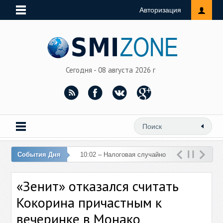
Авторизация
Сегодня - 08 августа 2026 г
События Дня
10:02 – Налоговая случайно
перечислила 76 млн рублей
«Зенит» отказался считать
на счет женщины
Кокорина причастным к
вечеринке в Монако