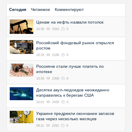
Сегодня
Читаемое
Комментируют
Ценам на нефть назвали потолок
10:33
3342
0
Российский фондовый рынок открылся
ростом
10:33
2180
0
Россияне стали лучше платить по
ипотеке
10:30
2358
0
Десятки акул-людоедов неожиданно
направились к берегам США
10:01
2435
0
Украине предрекли окончание запасов
газа через несколько месяцев
09:11
2292
0