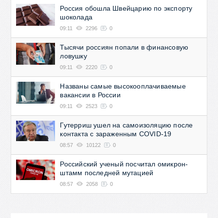
Россия обошла Швейцарию по экспорту
шоколада
09:11
2296
0
Тысячи россиян попали в финансовую
ловушку
09:11
2220
0
Названы самые высокооплачиваемые
вакансии в России
09:11
2523
0
Гутерриш ушел на самоизоляцию после
контакта с зараженным COVID-19
08:57
10122
0
Российский ученый посчитал омикрон-
штамм последней мутацией
08:57
2058
0