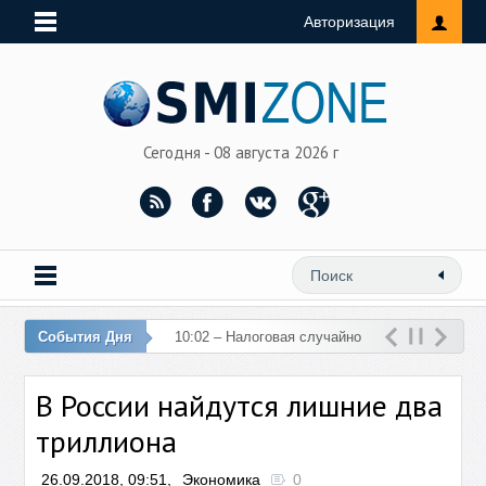
Авторизация
Сегодня - 08 августа 2026 г
События Дня
10:02 – Налоговая случайно
перечислила 76 млн рублей
В России найдутся лишние два
на счет женщины
триллиона
26.09.2018, 09:51,
Экономика
0