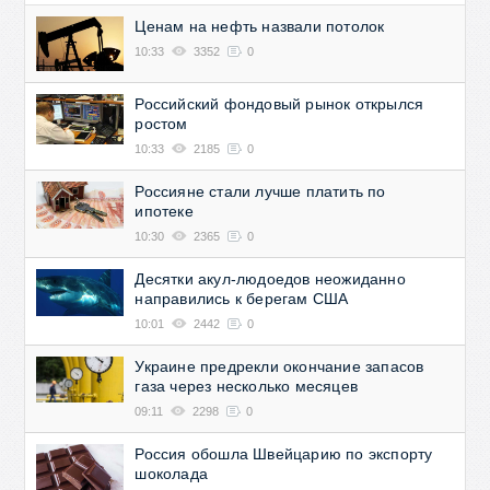
Ценам на нефть назвали потолок
10:33
3352
0
Российский фондовый рынок открылся
ростом
10:33
2185
0
Россияне стали лучше платить по
ипотеке
10:30
2365
0
Десятки акул-людоедов неожиданно
направились к берегам США
10:01
2442
0
Украине предрекли окончание запасов
газа через несколько месяцев
09:11
2298
0
Россия обошла Швейцарию по экспорту
шоколада