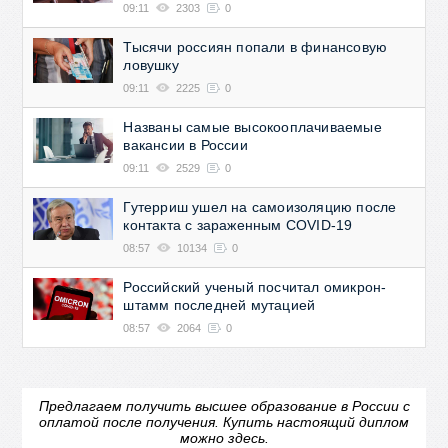
09:11
2303
0
Тысячи россиян попали в финансовую
ловушку
09:11
2225
0
Названы самые высокооплачиваемые
вакансии в России
09:11
2529
0
Гутерриш ушел на самоизоляцию после
контакта с зараженным COVID-19
08:57
10134
0
Российский ученый посчитал омикрон-
штамм последней мутацией
08:57
2064
0
Предлагаем получить высшее образование в России с
оплатой после получения.
Купить настоящий диплом
можно здесь.