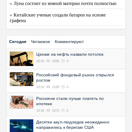
» Луна состоит из земной материи почти полностью
» Китайские ученые создали батареи на основе
графена
Сегодня
Читаемое
Комментируют
Ценам на нефть назвали потолок
10:33
3356
0
Российский фондовый рынок открылся
ростом
10:33
2189
0
Россияне стали лучше платить по
ипотеке
10:30
2372
0
Десятки акул-людоедов неожиданно
направились к берегам США