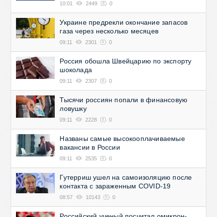
10:01
2449
0
Украине предрекли окончание запасов
газа через несколько месяцев
09:11
2301
0
Россия обошла Швейцарию по экспорту
шоколада
09:11
2307
0
Тысячи россиян попали в финансовую
ловушку
09:11
2228
0
Названы самые высокооплачиваемые
вакансии в России
09:11
2535
0
Гутерриш ушел на самоизоляцию после
контакта с зараженным COVID-19
08:57
10143
0
Российский ученый посчитал омикрон-