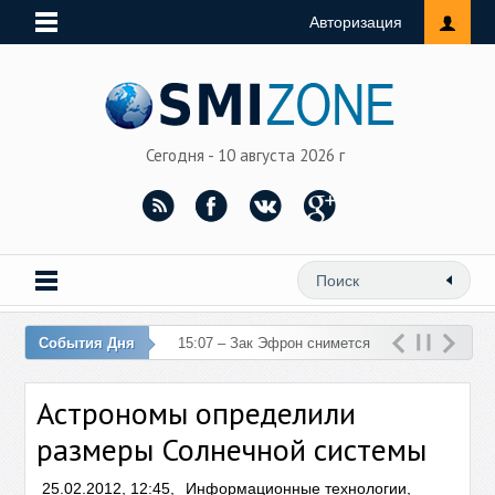
Авторизация
Сегодня - 10 августа 2026 г
События Дня
15:07 – Зак Эфрон снимется
в фильме об убийстве
Астрономы определили
Кеннеди
размеры Солнечной системы
25.02.2012, 12:45,
Информационные технологии
,