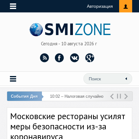
Авторизация
Сегодня - 10 августа 2026 г
События Дня
10:02 – Налоговая случайно
перечислила 76 млн рублей
Московские рестораны усилят
на счет женщины
меры безопасности из-за
коронавируса