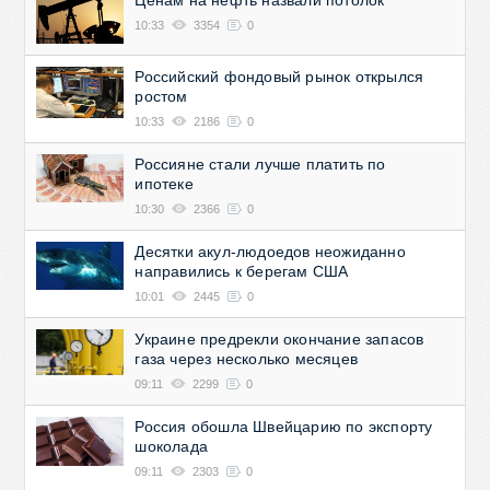
10:33
3354
0
Российский фондовый рынок открылся
ростом
10:33
2186
0
Россияне стали лучше платить по
ипотеке
10:30
2366
0
Десятки акул-людоедов неожиданно
направились к берегам США
10:01
2445
0
Украине предрекли окончание запасов
газа через несколько месяцев
09:11
2299
0
Россия обошла Швейцарию по экспорту
шоколада
09:11
2303
0