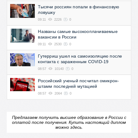
Тысячи россиян попали в финансовую
ловушку
09:11
2226
0
Названы самые высокооплачиваемые
вакансии в России
09:11
2530
0
Гутерриш ушел на самоизоляцию после
контакта с зараженным COVID-19
08:57
10140
0
Российский ученый посчитал омикрон-
штамм последней мутацией
08:57
2064
0
Предлагаем получить высшее образование в России с
оплатой после получения.
Купить настоящий диплом
можно здесь.