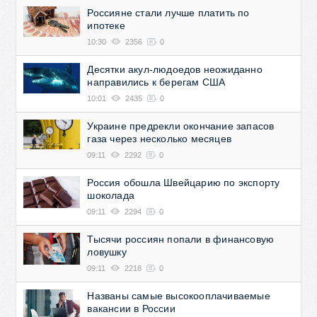
Россияне стали лучше платить по
ипотеке
10:30
2356
0
Десятки акул-людоедов неожиданно
направились к берегам США
10:01
2435
0
Украине предрекли окончание запасов
газа через несколько месяцев
09:11
2292
0
Россия обошла Швейцарию по экспорту
шоколада
09:11
2294
0
Тысячи россиян попали в финансовую
ловушку
09:11
2218
0
Названы самые высокооплачиваемые
вакансии в России