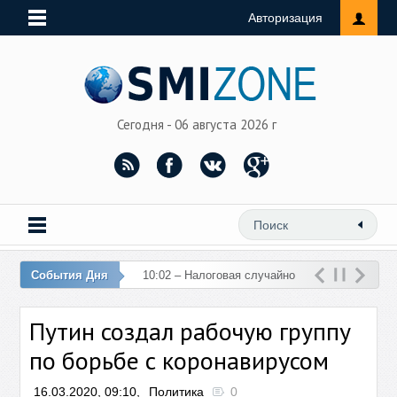
Авторизация
Сегодня - 06 августа 2026 г
События Дня
10:02 – Налоговая случайно
перечислила 76 млн рублей
Путин создал рабочую группу
на счет женщины
по борьбе с коронавирусом
16.03.2020, 09:10,
Политика
0