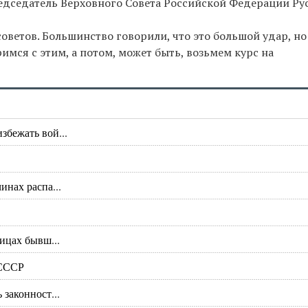
едседатель Верховного Совета Российской Федерации Ру
оветов. Большинство говорили, что это большой удар, но
мся с этим, а потом, может быть, возьмем курс на
бежать вой...
инах распа...
ицах бывш...
 СССР
законност...