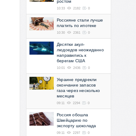
ростом
10:33
2182
0
Россияне стали лучше
платить по ипотеке
10:30
2361
0
Десятки акул-
людоедов неожиданно
направились к
берегам США
10:01
2436
0
Украине предрекли
окончание запасов
газа через несколько
месяцев
09:11
2294
0
Россия обошла
Швейцарию по
экспорту шоколада
09:11
2297
0