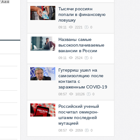
слан
Тысячи россиян
попали в финансовую
ловушку
09:11
2221
0
Названы самые
высокооплачиваемые
вакансии в России
09:11
2524
0
Гутерриш ушел на
самоизоляцию после
контакта с
зараженным COVID-19
08:57
10126
0
Российский ученый
посчитал омикрон-
штамм последней
мутацией
08:57
2059
0