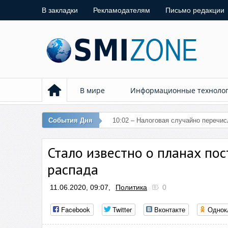
В закладки
Рекламодателям
Письмо редакции
В мире
Информационные техноло
События Дня
10:02 – Налоговая случайно перечи
Стало известно о планах пос
распада
11.06.2020, 09:07,
Политика
0
Facebook
Twitter
Вконтакте
Однок