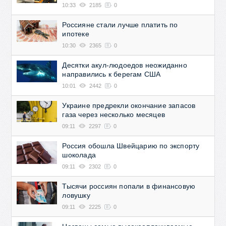
10:33
2185
0
Россияне стали лучше платить по
ипотеке
10:30
2365
0
Десятки акул-людоедов неожиданно
направились к берегам США
10:01
2442
0
Украине предрекли окончание запасов
газа через несколько месяцев
09:11
2297
0
Россия обошла Швейцарию по экспорту
шоколада
09:11
2302
0
Тысячи россиян попали в финансовую
ловушку
09:11
2225
0