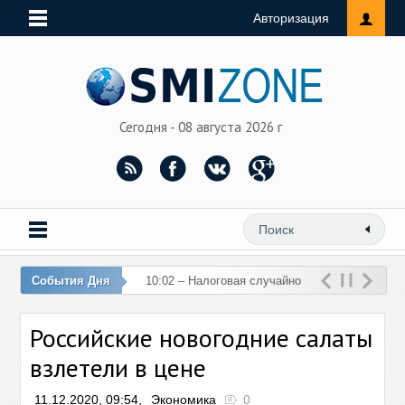
Авторизация
Сегодня - 08 августа 2026 г
События Дня
10:02 – Налоговая случайно
перечислила 76 млн рублей
Российские новогодние салаты
на счет женщины
взлетели в цене
11.12.2020, 09:54,
Экономика
0