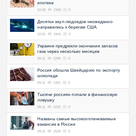
ипотеке
10:30
2365
0
Десятки акул-людоедов неожиданно
направились к берегам США
10:01
2442
0
Украине предрекли окончание запасов
газа через несколько месяцев
09:11
2296
0
Россия обошла Швейцарию по экспорту
шоколада
09:11
2301
0
Тысячи россиян попали в финансовую
ловушку
09:11
2225
0
Названы самые высокооплачиваемые
вакансии в России
09:11
2528
0