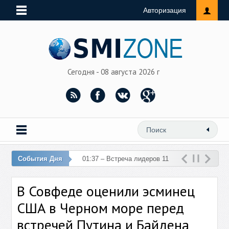
Авторизация
Сегодня - 08 августа 2026 г
События Дня
01:37 – Встреча лидеров 11
стран ЕС и Турции отменена
В Совфеде оценили эсминец
из-за теракта в Анкар
США в Черном море перед
встречей Путина и Байдена