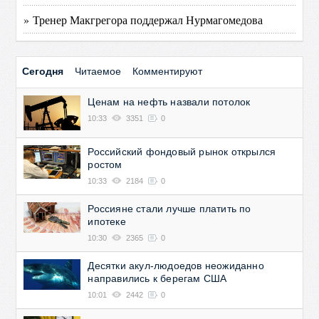
» Тренер Макгрегора поддержал Нурмагомедова
Сегодня
Читаемое
Комментируют
Ценам на нефть назвали потолок
10:33
3351
0
Российский фондовый рынок открылся
ростом
10:33
2184
0
Россияне стали лучше платить по
ипотеке
10:30
2365
0
Десятки акул-людоедов неожиданно
направились к берегам США
10:01
2442
0