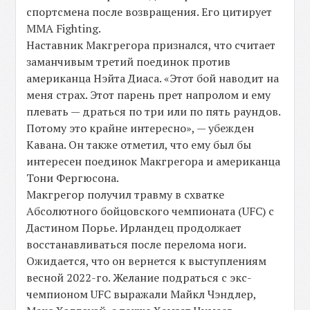
спортсмена после возвращения. Его цитирует
MMA Fighting.
Наставник Макгрегора признался, что считает
заманчивым третий поединок против
американца Нэйта Диаса. «Этот бой наводит на
меня страх. Этот парень прет напролом и ему
плевать — драться по три или по пять раундов.
Потому это крайне интересно», — убежден
Кавана. Он также отметил, что ему был бы
интересен поединок Макгрегора и американца
Тони Фергюсона.
Макгрегор получил травму в схватке
Абсолютного бойцовского чемпионата (UFC) с
Дастином Порье. Ирландец продолжает
восстанавливаться после перелома ноги.
Ожидается, что он вернется к выступлениям
весной 2022-го. Желание подраться с экс-
чемпионом UFC выражали Майкл Чэндлер,