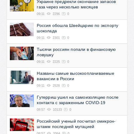
Украине предрекли окончание запасов
газа через несколько месяцев
09:11
2296
0
Россия обошла Швейцарию по экспорту
шоколада
09:11
2301
0
Тысячи россиян попали в финансовую
ловушку
09:11
2225
0
Названы самые высокооплачиваемые
вакансии в России
09:11
2528
0
Гутерриш ушел на самоизоляцию после
контакта с зараженным COVID-19
08:57
10133
0
Российский ученый посчитал омикрон-
штамм последней мутацией
08:57
2064
0