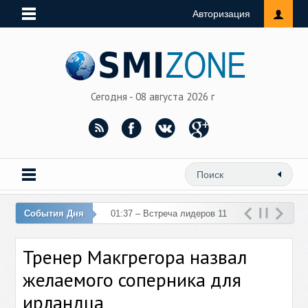
Авторизация
Сегодня - 08 августа 2026 г
События Дня
01:37 – Встреча лидеров 11
стран ЕС и Турции отменена
Тренер Макгрегора назвал
из-за теракта в
желаемого соперника для
ирландца