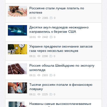
Россияне стали лучше платить по
ипотеке
10:30
2365
0
Десятки акул-людоедов неожиданно
направились к берегам США
10:01
2442
0
Украине предрекли окончание запасов
газа через несколько месяцев
09:11
2298
0
Россия обошла Швейцарию по экспорту
шоколада
09:11
2303
0
Тысячи россиян попали в финансовую
ловушку
09:11
2225
0
Названы самые высокооплачиваемые