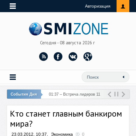
Авторизация
Сегодня - 08 августа 2026 г
События Дня
01:37 – Встреча лидеров 11
стран ЕС и Турции отменена
Кто станет главным банкиром
из-за теракта в Анкаре
мира?
23.03.2012, 10:37,
Экономика
0