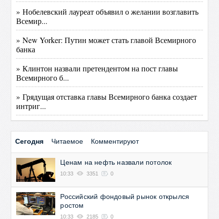
» Нобелевский лауреат объявил о желании возглавить
Всемир...
» New Yorker: Путин может стать главой Всемирного
банка
» Клинтон назвали претендентом на пост главы
Всемирного б...
» Грядущая отставка главы Всемирного банка создает
интриг...
Сегодня
Читаемое
Комментируют
Ценам на нефть назвали потолок
10:33
3351
0
Российский фондовый рынок открылся
ростом
10:33
2185
0