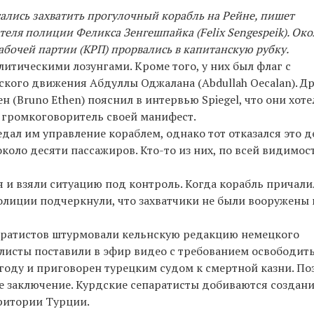
тались захватить прогулочный корабль на Рейне, пишет
ителя полиции Феликса Зенгешпайка (Felix Sengespeik). Ок
бочей партии (КРП) прорвались в капитанскую рубку.
литическими лозунгами. Кроме того, у них был флаг с
кого движения Абдуллы Оджалана (Abdullah Oecalan). Д
 (Bruno Ethen) пояснил в интервью Spiegel, что они хоте
з громкоговоритель своей манифест.
дал им управление кораблем, однако тот отказался это д
коло десяти пассажиров. Кто-то из них, по всей видимос
 и взяли ситуацию под контроль. Когда корабль причали
олиции подчеркнули, что захватчики не были вооружены 
епаратистов штурмовали кельнскую редакцию немецкого
алисты поставили в эфир видео с требованием освободит
 году и приговорен турецким судом к смертной казни. По
е заключение. Курдские сепаратисты добиваются создан
ритории Турции.