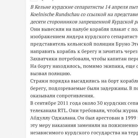
В Кельне курдские сепаратисты 14 апреля пы
Koelnische Rundschau со ссылкой на представ
десяти сторонников запрещенной Курдской ра
Они вывесили на палубе корабля плакат с по
изображением лидера курдского сепаратистс
представитель кельнской полиции Бруно Этен
направить корабль к берегу и зачитать чере
Захватчики потребовали, чтобы капитан пере
На борту находилось, помимо экипажа, еще о
вызвал полицию.
Стражи порядка высадились на борт корабля
берегу, подозреваемые были задержаны. В п
оказывали сопротивления.
В сентябре 2011 года около 30 курдских с
телеканала RTL. Они требовали, чтобы журн
Абдуллу Оджалана. Он был арестован в 1999
эту меру наказания заменили на пожизненно
независимого курдского государства на тер