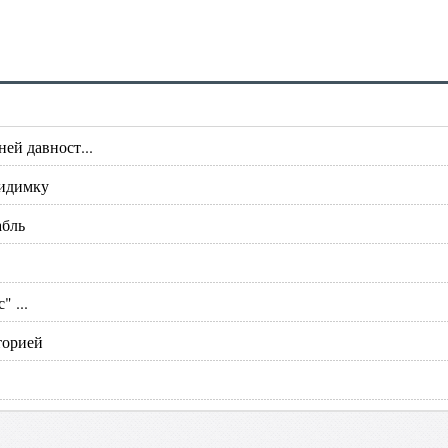
ей давност...
видимку
абль
 ...
торией