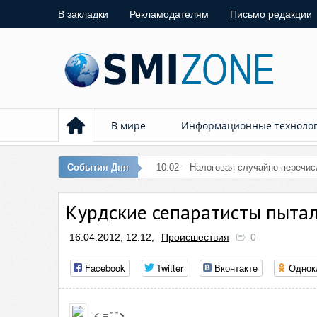
В закладки
Рекламодателям
Письмо редакции
В мире
Информационные техноло
События Дня
10:02 – Налоговая случайно перечи
Курдские сепаратисты пытал
16.04.2012, 12:12,
Происшествия
0
Facebook
Twitter
Вконтакте
Однок
< =" ">