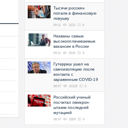
Тысячи россиян
попали в финансовую
ловушку
09:11
2222
0
Названы самые
высокооплачиваемые
вакансии в России
09:11
2526
0
Гутерриш ушел на
самоизоляцию после
контакта с
зараженным COVID-19
08:57
10126
0
Российский ученый
посчитал омикрон-
штамм последней
мутацией
08:57
2059
0