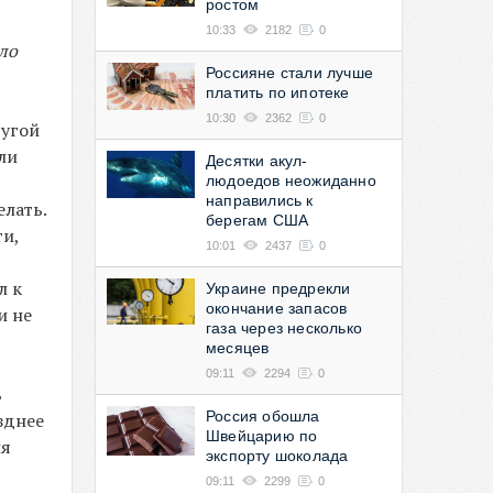
ростом
10:33
2182
0
оло
Россияне стали лучше
платить по ипотеке
10:30
2362
0
ругой
ли
Десятки акул-
людоедов неожиданно
направились к
елать.
берегам США
ти,
10:01
2437
0
л к
Украине предрекли
окончание запасов
и не
газа через несколько
месяцев
09:11
2294
0
ь
Россия обошла
зднее
Швейцарию по
ия
экспорту шоколада
09:11
2299
0