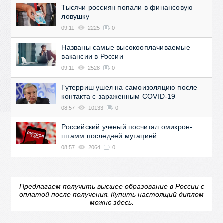
Тысячи россиян попали в финансовую
ловушку
09:11
2225
0
Названы самые высокооплачиваемые
вакансии в России
09:11
2528
0
Гутерриш ушел на самоизоляцию после
контакта с зараженным COVID-19
08:57
10133
0
Российский ученый посчитал омикрон-
штамм последней мутацией
08:57
2064
0
Предлагаем получить высшее образование в России с
оплатой после получения.
Купить настоящий диплом
можно здесь.