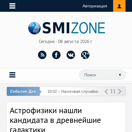
Авторизация
Сегодня - 08 августа 2026 г
События Дня
10:02 – Налоговая случайно
перечислила 76 млн рублей
Астрофизики нашли
на счет женщины
кандидата в древнейшие
галактики