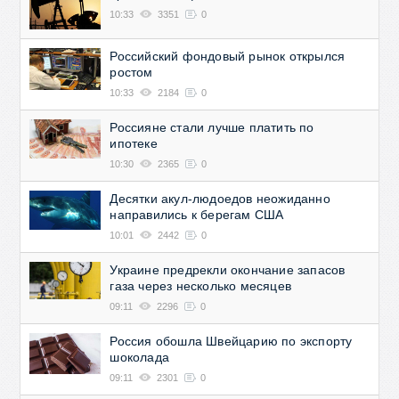
10:33
3351
0
Российский фондовый рынок открылся
ростом
10:33
2184
0
Россияне стали лучше платить по
ипотеке
10:30
2365
0
Десятки акул-людоедов неожиданно
направились к берегам США
10:01
2442
0
Украине предрекли окончание запасов
газа через несколько месяцев
09:11
2296
0
Россия обошла Швейцарию по экспорту
шоколада
09:11
2301
0