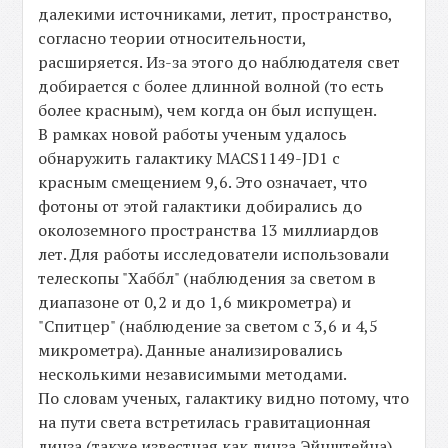
далекими источниками, летит, пространство,
согласно теории относительности,
расширяется. Из-за этого до наблюдателя свет
добирается с более длинной волной (то есть
более красным), чем когда он был испущен.
В рамках новой работы ученым удалось
обнаружить галактику MACS1149-JD1 с
красным смещением 9,6. Это означает, что
фотоны от этой галактики добирались до
околоземного пространства 13 миллиардов
лет. Для работы исследователи использовали
телескопы "Хаббл" (наблюдения за светом в
диапазоне от 0,2 и до 1,6 микрометра) и
"Спитцер" (наблюдение за светом с 3,6 и 4,5
микрометра). Данные анализировались
несколькими независимыми методами.
По словам ученых, галактику видно потому, что
на пути света встретилась гравитационная
линза (также известная как линза Эйнштейна).