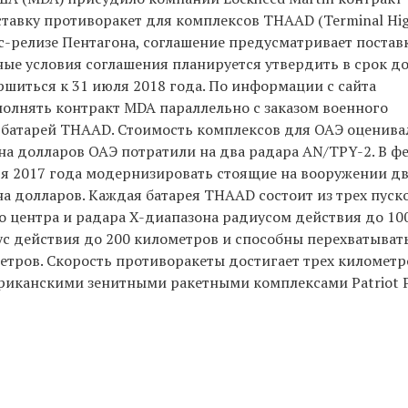
тавку противоракет для комплексов THAAD (Terminal Hi
есс-релизе Пентагона, соглашение предусматривает постав
ые условия соглашения планируется утвердить в срок до
ршиться к 31 июля 2018 года. По информации с сайта
олнять контракт MDA параллельно с заказом военного
 батарей THAAD. Стоимость комплексов для ОАЭ оценива
на долларов ОАЭ потратили на два радара AN/TPY-2. В ф
ря 2017 года модернизировать стоящие на вооружении д
а долларов. Каждая батарея THAAD состоит из трех пуск
о центра и радара X-диапазона радиусом действия до 10
 действия до 200 километров и способны перехватыват
етров. Скорость противоракеты достигает трех километр
риканскими зенитными ракетными комплексами Patriot 