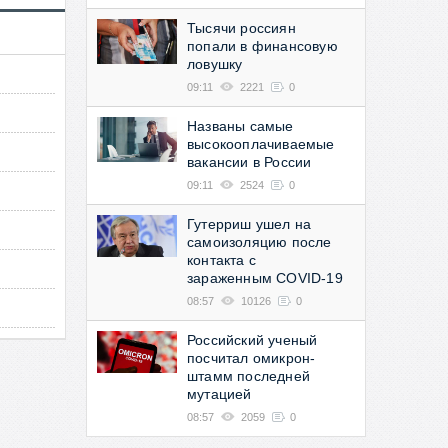
Тысячи россиян
попали в финансовую
ловушку
09:11
2221
0
Названы самые
высокооплачиваемые
вакансии в России
09:11
2524
0
Гутерриш ушел на
самоизоляцию после
контакта с
зараженным COVID-19
08:57
10126
0
Российский ученый
посчитал омикрон-
штамм последней
мутацией
08:57
2059
0