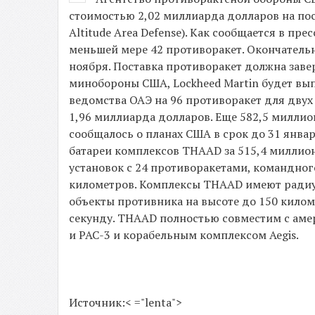
стоимостью 2,02 миллиарда долларов на пос
Altitude Area Defense). Как сообщается в пр
меньшей мере 42 противоракет. Окончательн
ноября. Поставка противоракет должна заве
минобороны США, Lockheed Martin будет вып
ведомства ОАЭ на 96 противоракет для двух
1,96 миллиарда долларов. Еще 582,5 миллио
сообщалось о планах США в срок до 31 янва
батареи комплексов THAAD за 515,4 миллион
установок с 24 противоракетами, командног
километров. Комплексы THAAD имеют радиус
объекты противника на высоте до 150 килом
секунду. THAAD полностью совместим с аме
и PAC-3 и корабельным комплексом Aegis.
Источник:< ="lenta">