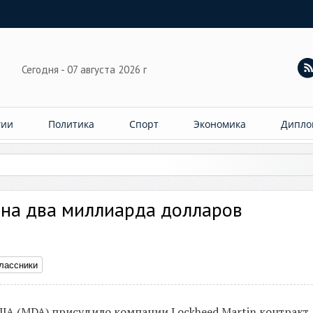
Сегодня - 07 августа 2026 г
гии
Политика
Спорт
Экономика
Дипло
лила 7
 на два миллиарда долларов
лассники
А (MDA) присудило компании Lockheed Martin контракт