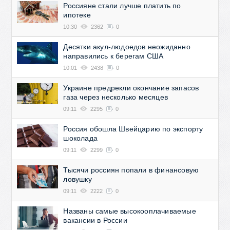
Россияне стали лучше платить по
ипотеке
10:30
2362
0
Десятки акул-людоедов неожиданно
направились к берегам США
10:01
2438
0
Украине предрекли окончание запасов
газа через несколько месяцев
09:11
2295
0
Россия обошла Швейцарию по экспорту
шоколада
09:11
2299
0
Тысячи россиян попали в финансовую
ловушку
09:11
2222
0
Названы самые высокооплачиваемые
вакансии в России