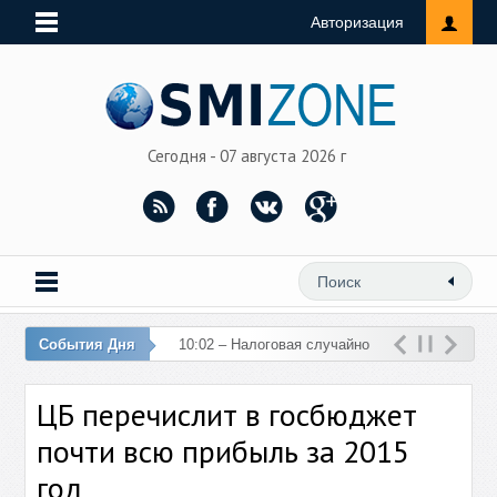
Авторизация
Сегодня - 07 августа 2026 г
События Дня
10:02 – Налоговая случайно
перечислила 76 млн рублей
ЦБ перечислит в госбюджет
на счет женщины
почти всю прибыль за 2015
год