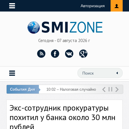
Авторизация
Сегодня - 07 августа 2026 г
События Дня
10:02 – Налоговая случайно
перечислила 76 млн рублей
Экс-сотрудник прокуратуры
на счет женщины
похитил у банка около 30 млн
рублей