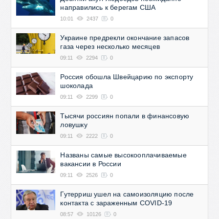
направились к берегам США
10:01
2437
0
Украине предрекли окончание запасов
газа через несколько месяцев
09:11
2294
0
Россия обошла Швейцарию по экспорту
шоколада
09:11
2299
0
Тысячи россиян попали в финансовую
ловушку
09:11
2222
0
Названы самые высокооплачиваемые
вакансии в России
09:11
2526
0
Гутерриш ушел на самоизоляцию после
контакта с зараженным COVID-19
08:57
10126
0