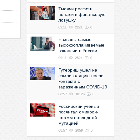
Тысячи россиян
попали в финансовую
ловушку
09:11
2221
0
Названы самые
высокооплачиваемые
вакансии в России
09:11
2524
0
Гутерриш ушел на
самоизоляцию после
контакта с
зараженным COVID-19
08:57
10126
0
Российский ученый
посчитал омикрон-
штамм последней
мутацией
08:57
2059
0