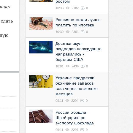
ростом
бщает
10:33
2182
0
Россияне стали лучше
делать
платить по ипотеке
10:30
2361
0
рную
Десятки акул-
людоедов неожиданно
направились к
берегам США
10:01
2436
0
Украине предрекли
окончание запасов
газа через несколько
месяцев
09:11
2294
0
Россия обошла
Швейцарию по
экспорту шоколада
09:11
2297
0