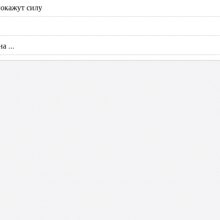
покажут силу
 ...