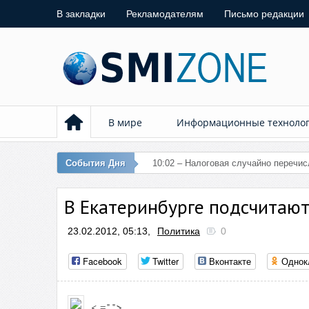
В закладки
Рекламодателям
Письмо редакции
В мире
Информационные техноло
События Дня
10:02 – Налоговая случайно перечи
В Екатеринбурге подсчитают
23.02.2012, 05:13,
Политика
0
Facebook
Twitter
Вконтакте
Однок
< =" ">