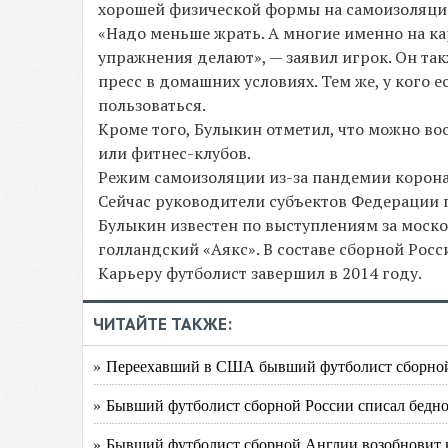
хорошей физической формы на самоизоляции
«Надо меньше жрать. А многие именно на ка
упражнения делают», — заявил игрок. Он та
пресс в домашних условиях. Тем же, у кого 
пользоваться.
Кроме того, Булыкин отметил, что можно в
или фитнес-клубов.
Режим самоизоляции из-за пандемии коронав
Сейчас руководители субъектов Федерации 
Булыкин известен по выступлениям за моско
голландский «Аякс». В составе сборной Росс
Карьеру футболист завершил в 2014 году.
ЧИТАЙТЕ ТАКЖЕ:
» Переехавший в США бывший футболист сборной 
» Бывший футболист сборной России списал беднос
» Бывший футболист сборной Англии возобновит ка