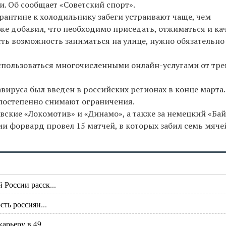
. Об сообщает «Советский спорт».
рантине к холодильнику забеги устраивают чаще, чем
кже добавил, что необходимо приседать, отжиматься и ка
есть возможность заниматься на улице, нужно обязательно
оспользоваться многочисленными онлайн-услугами от тр
ируса был введен в российских регионах в конце марта.
постепенно снимают ограничения.
вские «Локомотив» и «Динамо», а также за немецкий «Бай
ии форвард провел 15 матчей, в которых забил семь мяче
России расск...
ть россиян...
рьеру в 49...