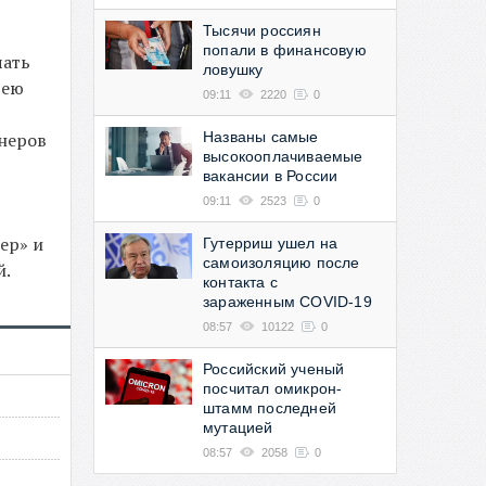
Тысячи россиян
попали в финансовую
чать
ловушку
 ею
09:11
2220
0
енеров
Названы самые
высокооплачиваемые
вакансии в России
09:11
2523
0
ер» и
Гутерриш ушел на
самоизоляцию после
й.
контакта с
зараженным COVID-19
08:57
10122
0
Российский ученый
посчитал омикрон-
штамм последней
мутацией
08:57
2058
0