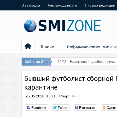
В закладки
Рекламодателям
Письмо редакции
В мире
Информационные техноло
События Дня
10:02 – Налоговая случайно перечи
Бывший футболист сборной 
карантине
25.05.2020, 19:11,
Спорт
0
Facebook
Twitter
Вконтакте
Однок