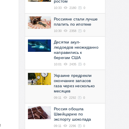
ростом
10:33
2180
0
Россияне стали лучше
платить по ипотеке
10:30
2358
0
Десятки акул-
людоедов неожиданно
направились к
берегам США
10:01
2435
0
Украине предрекли
окончание запасов
газа через несколько
месяцев
09:11
2292
0
Россия обошла
Швейцарию по
экспорту шоколада
я
09:11
2296
0