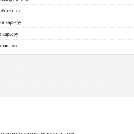
боте на «...
ил карьеру
 карьеру
иглашают