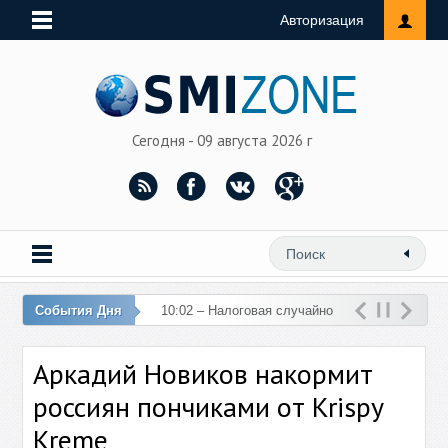
Авторизация
Сегодня - 09 августа 2026 г
События Дня
10:02 – Налоговая случайно
перечислила 76 млн рублей
Аркадий Новиков накормит
на счет женщины
россиян пончиками от Krispy
Kreme