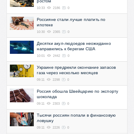
ростом
10:33
2186
0
Россияне стали лучше платить по
ипотеке
10:30
2365
0
Десятки акул-людоедов неожиданно
направились к берегам США
10:01
2442
0
Украине предрекли окончание запасов
газа через несколько месяцев
09:11
2298
0
Россия обошла Швейцарию по экспорту
шоколада
09:11
2303
0
Тысячи россиян попали в финансовую
ловушку
09:11
2226
0