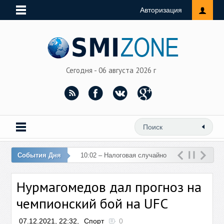
Авторизация
Сегодня - 06 августа 2026 г
События Дня
10:02 – Налоговая случайно
перечислила 76 млн рублей
Нурмагомедов дал прогноз на
на счет женщины
чемпионский бой на UFC
07.12.2021, 22:32,
Спорт
0