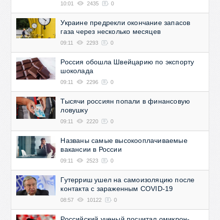
10:01
2435
0
Украине предрекли окончание запасов
газа через несколько месяцев
09:11
2293
0
Россия обошла Швейцарию по экспорту
шоколада
09:11
2296
0
Тысячи россиян попали в финансовую
ловушку
09:11
2220
0
Названы самые высокооплачиваемые
вакансии в России
09:11
2523
0
Гутерриш ушел на самоизоляцию после
контакта с зараженным COVID-19
08:57
10122
0
Российский ученый посчитал омикрон-