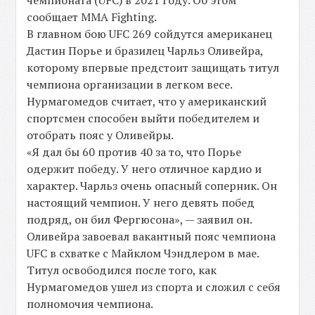
чемпионата (UFC) в 2021 году. Об этом
сообщает MMA Fighting.
В главном бою UFC 269 сойдутся американец
Дастин Порье и бразилец Чарльз Оливейра,
которому впервые предстоит защищать титул
чемпиона организации в легком весе.
Нурмагомедов считает, что у американский
спортсмен способен выйти победителем и
отобрать пояс у Оливейры.
«Я дал бы 60 против 40 за то, что Порье
одержит победу. У него отличное кардио и
характер. Чарльз очень опасный соперник. Он
настоящий чемпион. У него девять побед
подряд, он бил Фергюсона», — заявил он.
Оливейра завоевал вакантный пояс чемпиона
UFC в схватке с Майклом Чэндлером в мае.
Титул освободился после того, как
Нурмагомедов ушел из спорта и сложил с себя
полномочия чемпиона.