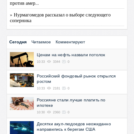
против амер...
» Нурмагомедов рассказал о выборе следующего
соперника
Сегодня
Читаемое
Комментируют
Ценам на нефть назвали потолок
10:33
3344
0
Российский фондовый рынок открылся
ростом
10:33
2181
0
Россияне стали лучше платить по
ипотеке
10:30
2360
0
Десятки акул-людоедов неожиданно
направились к берегам США