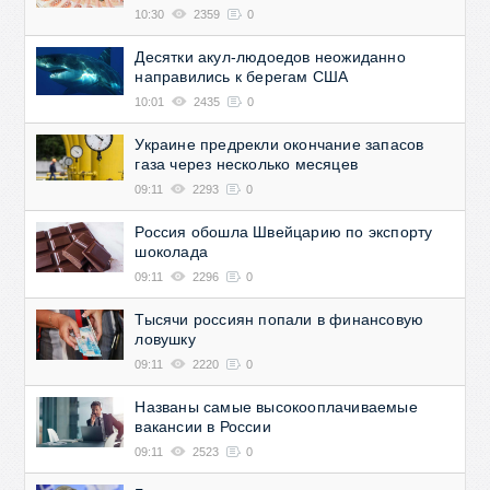
10:30
2359
0
Десятки акул-людоедов неожиданно
направились к берегам США
10:01
2435
0
Украине предрекли окончание запасов
газа через несколько месяцев
09:11
2293
0
Россия обошла Швейцарию по экспорту
шоколада
09:11
2296
0
Тысячи россиян попали в финансовую
ловушку
09:11
2220
0
Названы самые высокооплачиваемые
вакансии в России
09:11
2523
0