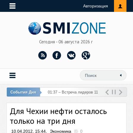
Авторизация
Сегодня - 06 августа 2026 г
События Дня
01:37 – Встреча лидеров 11
стран ЕС и Турции отменена
Для Чехии нефти осталось
из-за теракта в Анкаре
только на три дня
10.04.2012, 15:44,
Экономика
0