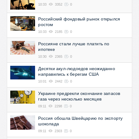
10:33
3352
0
Российский фондовый рынок открылся
ростом
10:33
2185
0
Россияне стали лучше платить по
ипотеке
10:30
2365
0
Десятки акул-людоедов неожиданно
направились к берегам США
10:01
2442
0
Украине предрекли окончание запасов
газа через несколько месяцев
09:11
2298
0
Россия обошла Швейцарию по экспорту
шоколада
09:11
2303
0