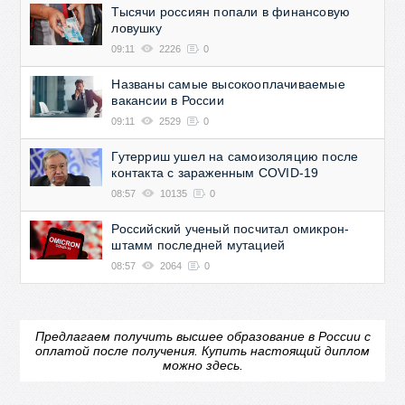
Тысячи россиян попали в финансовую
ловушку
09:11
2226
0
Названы самые высокооплачиваемые
вакансии в России
09:11
2529
0
Гутерриш ушел на самоизоляцию после
контакта с зараженным COVID-19
08:57
10135
0
Российский ученый посчитал омикрон-
штамм последней мутацией
08:57
2064
0
Предлагаем получить высшее образование в России с
оплатой после получения.
Купить настоящий диплом
можно здесь.