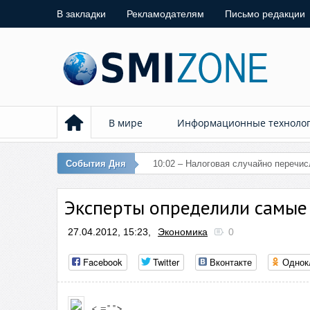
В закладки
Рекламодателям
Письмо редакции
В мире
Информационные техноло
События Дня
10:02 – Налоговая случайно перечи
Эксперты определили самые
27.04.2012, 15:23,
Экономика
0
Facebook
Twitter
Вконтакте
Однок
< =" ">