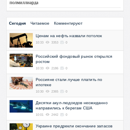
полмиллиарда
Сегодня
Читаемое
Комментируют
Ценам на нефть назвали потолок
10:33
3353
0
Российский фондовый рынок открылся
ростом
10:33
2186
0
Россияне стали лучше платить по
ипотеке
10:30
2365
0
Десятки акул-людоедов неожиданно
направились к берегам США
10:01
2442
0
Украине предрекли окончание запасов