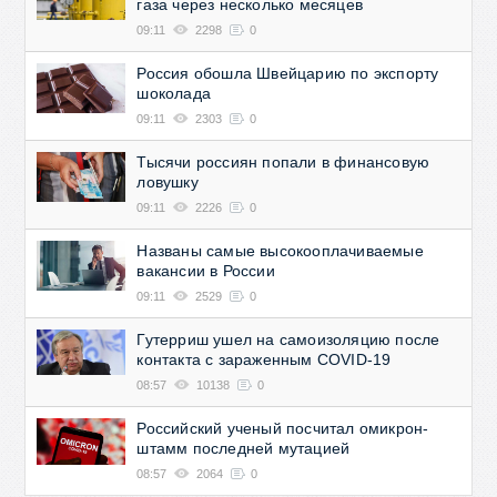
газа через несколько месяцев
09:11
2298
0
Россия обошла Швейцарию по экспорту
шоколада
09:11
2303
0
Тысячи россиян попали в финансовую
ловушку
09:11
2226
0
Названы самые высокооплачиваемые
вакансии в России
09:11
2529
0
Гутерриш ушел на самоизоляцию после
контакта с зараженным COVID-19
08:57
10138
0
Российский ученый посчитал омикрон-
штамм последней мутацией
08:57
2064
0