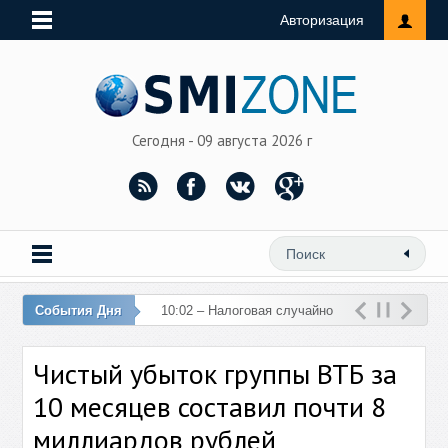
Авторизация
Сегодня - 09 августа 2026 г
События Дня
10:02 – Налоговая случайно
перечислила 76 млн рублей
Чистый убыток группы ВТБ за
на счет женщины
10 месяцев составил почти 8
миллиардов рублей