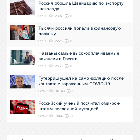
Россия обошла Швейцарию по экспорту
шоколада
09:11
2307
0
Тысячи россиян попали в финансовую
ловушку
09:11
2228
0
Названы самые высокооплачиваемые
вакансии в России
09:11
2535
0
Гутерриш ушел на самоизоляцию после
контакта с зараженным COVID-19
08:57
10143
0
Российский ученый посчитал омикрон-
штамм последней мутацией
08:57
2066
0