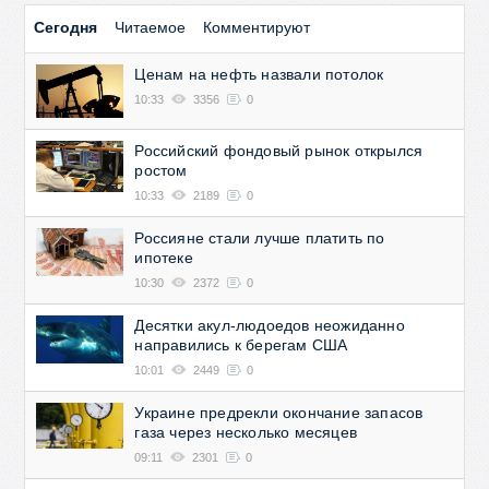
Сегодня
Читаемое
Комментируют
Ценам на нефть назвали потолок
10:33
3356
0
Российский фондовый рынок открылся
ростом
10:33
2189
0
Россияне стали лучше платить по
ипотеке
10:30
2372
0
Десятки акул-людоедов неожиданно
направились к берегам США
10:01
2449
0
Украине предрекли окончание запасов
газа через несколько месяцев
09:11
2301
0