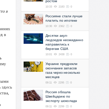
ростом
10:33
2183
0
то в
Россияне стали лучше
платить по ипотеке
10:30
2362
0
анних
од в
Десятки акул-
людоедов неожиданно
направились к
берегам США
10:01
2438
0
ь
мму
Украине предрекли
окончание запасов
газа через несколько
месяцев
пными
09:11
2295
0
 здесь
Россия обошла
ства,
Швейцарию по
экспорту шоколада
о
09:11
2299
0