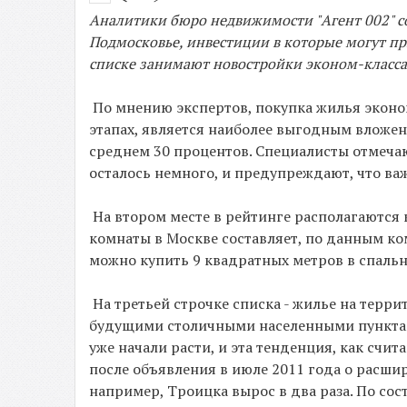
Аналитики бюро недвижимости "Агент 002" с
Подмосковье, инвестиции в которые могут п
списке занимают новостройки эконом-класса
По мнению экспертов, покупка жилья эконом
этапах, является наиболее выгодным вложени
среднем 30 процентов. Специалисты отмеча
осталось немного, и предупреждают, что в
На втором месте в рейтинге располагаются
комнаты в Москве составляет, по данным ко
можно купить 9 квадратных метров в спальн
На третьей строчке списка - жилье на тер
будущими столичными населенными пунктам
уже начали расти, и эта тенденция, как счит
после объявления в июле 2011 года о расш
например, Троицка вырос в два раза. По со