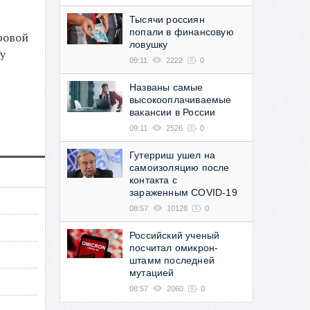
Тысячи россиян
попали в финансовую
ровой
ловушку
у
09:11
2222
0
Названы самые
высокооплачиваемые
вакансии в России
09:11
2526
0
Гутерриш ушел на
самоизоляцию после
контакта с
зараженным COVID-19
08:57
10128
0
Российский ученый
посчитал омикрон-
штамм последней
мутацией
08:57
2060
0