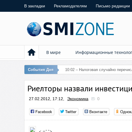
В закладки
Рекламодателям
Письмо редакции
В мире
Информационные техноло
События Дня
10:02 – Налоговая случайно перечи
Риелторы назвали инвестиц
27.02.2012, 17:12,
Экономика
0
Facebook
Twitter
Вконтакте
Однок
< =" ">