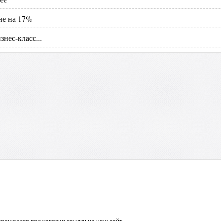
не на 17%
нес-класс...