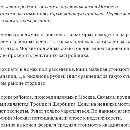
оставили рейтинг объектов недвижимости в Москве и
ринести частным инвесторам хорошую прибыль. Первое мес
 в московском регионе.
-класса в домах, строительство которых находится на р
ем свободных средств, так как прибыль составляет за г
ют, что в Москве подобных объектов для инвестирования
ажно проверить репутацию застройщика.
 комнаты в домах под расселение. Минимальная стоимост
мпании, 1,6 миллиона рублей (для сравнения за такую су
ом районе столицы).
ритории районов, присоединяемых к Москве. Самыми кру
и являются Троицк и Щербинка. Цены на недвижимость
ают эксперты, будет только укрепляться. По данным агент
ирении Москвы потенциальный спрос к недвижимости,
стоянию на конец февраля средняя стоимость квадратног