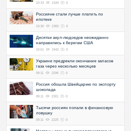
10:33
2184
0
Россияне стали лучше платить по
ипотеке
10:30
2365
0
Десятки акул-людоедов неожиданно
направились к берегам США
10:01
2442
0
Украине предрекли окончание запасов
газа через несколько месяцев
09:11
2296
0
Россия обошла Швейцарию по экспорту
шоколада
09:11
2301
0
Тысячи россиян попали в финансовую
ловушку
09:11
2225
0