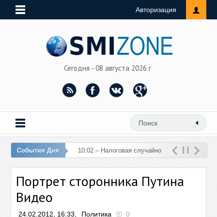
Авторизация
Сегодня - 08 августа 2026 г
События Дня
10:02 – Налоговая случайно
перечислила 76 млн рублей
Портрет сторонника Путина
на счет женщины
Видео
24.02.2012, 16:33,
Политика
0