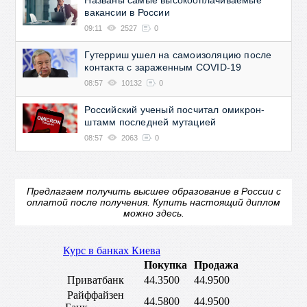
Названы самые высокооплачиваемые
вакансии в России
09:11
2527
0
Гутерриш ушел на самоизоляцию после
контакта с зараженным COVID-19
08:57
10132
0
Российский ученый посчитал омикрон-
штамм последней мутацией
08:57
2063
0
Предлагаем получить высшее образование в России с
оплатой после получения.
Купить настоящий диплом
можно здесь.