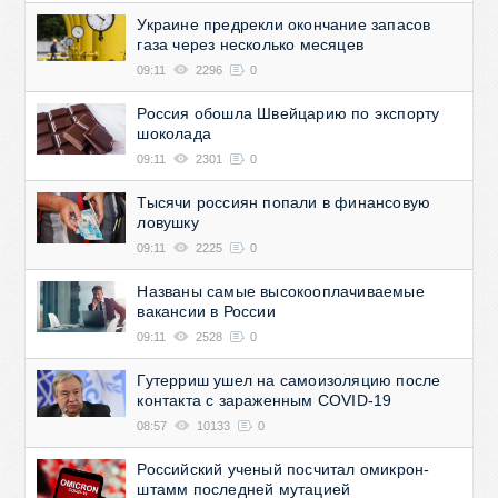
Украине предрекли окончание запасов
газа через несколько месяцев
09:11
2296
0
Россия обошла Швейцарию по экспорту
шоколада
09:11
2301
0
Тысячи россиян попали в финансовую
ловушку
09:11
2225
0
Названы самые высокооплачиваемые
вакансии в России
09:11
2528
0
Гутерриш ушел на самоизоляцию после
контакта с зараженным COVID-19
08:57
10133
0
Российский ученый посчитал омикрон-
штамм последней мутацией