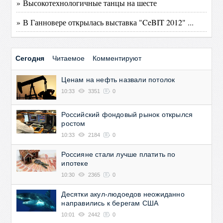
» Высокотехнологичные танцы на шесте
» В Ганновере открылась выставка "CeBIT 2012" ...
Сегодня
Читаемое
Комментируют
Ценам на нефть назвали потолок
10:33
3351
0
Российский фондовый рынок открылся
ростом
10:33
2184
0
Россияне стали лучше платить по
ипотеке
10:30
2365
0
Десятки акул-людоедов неожиданно
направились к берегам США
10:01
2442
0