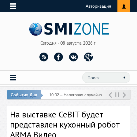
Авторизация
Сегодня - 08 августа 2026 г
События Дня
10:02 – Налоговая случайно
перечислила 76 млн рублей
На выставке CeBIT будет
на счет женщины
представлен кухонный робот
ARMA Видео