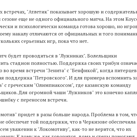
х встречах, "Атлетик" показывает хорошую и содержател
ом сезоне еще не одного официального матча. На этом Коу
ически и психологически команда готова хорошо, но игро
своему накалу отличаются от официальных и того пониман
кольких серьезных игр, пока что нет.
атч будет проводиться в "Лужниках". Болельщики
нить стадион полностью. Поддержка своих трибун означа
 во время встречи "Зенита" с "Бенфикой", когда питерцев
я поддержка "Петровского". И для примера вспомнить х
а" с греческим "Олимпиакосом", где казанскую команду
щиков. Для огромной чаши "Лужников" это конечно капл
ошибку с переносом встречи.
мотив" придет в разы больше народа. Проблема в том, чт
не обеспечат той поддержки, что в Черкизове обеспечила
ем уважении к "Локомотиву", как-то не верится, что их
вину. К тому же, как говорится, дома и стены помогают.