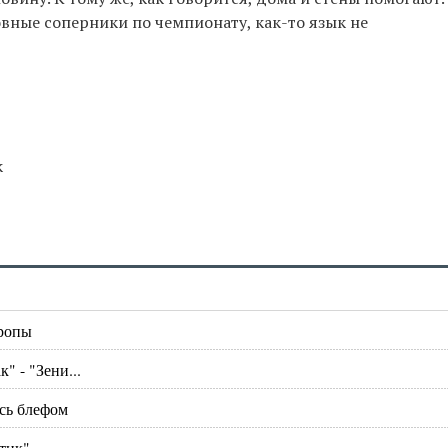
вные соперники по чемпионату, как-то язык не
к
вропы
" - "Зени...
ись блефом
тик"