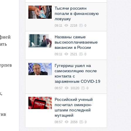
Тысячи россиян
попали в финансовую
ловушку
09:11
2218
0
офией
Названы самые
высокооплачиваемые
ать
вакансии в России
09:11
2521
0
ерпев
Гутерриш ушел на
самоизоляцию после
контакта с
зараженным COVID-19
08:57
10120
0
,
Российский ученый
посчитал омикрон-
штамм последней
тив
мутацией
08:57
2058
0