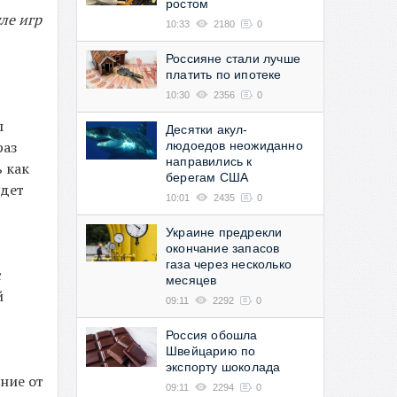
ростом
ле игр
10:33
2180
0
Россияне стали лучше
платить по ипотеке
10:30
2356
0
ы
Десятки акул-
раз
людоедов неожиданно
направились к
 как
берегам США
удет
10:01
2435
0
Украине предрекли
окончание запасов
газа через несколько
с
месяцев
й
09:11
2292
0
Россия обошла
Швейцарию по
экспорту шоколада
ание от
09:11
2294
0