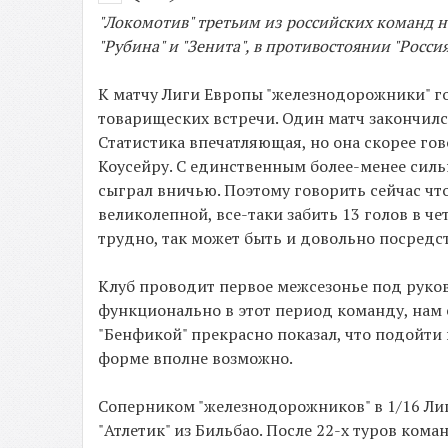
"Локомотив" третьим из российских команд на
"Рубина" и "Зенита", в противостоянии "Россия
К матчу Лиги Европы "железнодорожники" го
товарищеских встречи. Один матч закончился
Статистика впечатляющая, но она скорее го
Коусейру. С единственным более-менее силь
сыграл вничью. Поэтому говорить сейчас что
великолепной, все-таки забить 13 голов в ч
трудно, так может быть и довольно посредс
Клуб проводит первое межсезонье под руков
функционально в этот период команду, нам е
"Бенфикой" прекрасно показал, что подойти
форме вполне возможно.
Соперником "железнодорожников" в 1/16 Ли
"Атлетик" из Бильбао. После 22-х туров ком