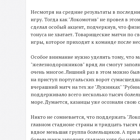
Несмотря на средние результаты в последни
игру. Тогда как "Локомотив" не провел в эт
сделал особый акцент, подчеркнув, что физ
тонуса не хватает. Товарищеские матчи по 
игры, которое приходит к команде после нес
Особое внимание нужно уделить тому, что м
"железнодорожников" вряд ли смогут запол
очень многое. Лишний раз в этом можно было
на приступ португальских ворот сумасшедша
вчерашний матч на тех же "Лужниках" "Рубин
поддерживало всего несколько тысяч болель
море. Думается, казанцы уже осознали свою 
Никто не сомневается, что поддержать "Локо
главном стадионе страны и тридцать тысяч 
вдвое меньшая группа болельщиков. А при вс
болельщики заполнят стадион хотя бы наполо