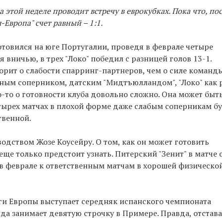
 этой неделе проводит встречу в еврокубках. Пока что, пос
-Европа" счет равный – 1:1.
товился на юге Португалии, проведя в феврале четыре
 вничью, в трех "Локо" победил с разницей голов 13-1.
ворит о слабости спарринг-партнеров, чем о силе команд
ным соперником, датским "Мидтъюлландом", "Локо" как 
-то о готовности клуба довольно сложно. Она может быть
етырех матчах в плохой форме даже слабым соперникам б
твенной.
одством Жозе Коусейру. О том, как он может готовить
ще только предстоит узнать. Питерский "Зенит" в матче 
 в феврале к ответственным матчам в хорошей физическо
ги Европы выступает середняк испанского чемпионата
анда занимает девятую строчку в Примере. Правда, отстав