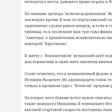
четвертого места, дающего право играть в Л
По мнению тренера "железнодорожников" Жо
последнее время. В чем-то португальский сп
однозначно сделал рывок вперед, и если в 
таблицы, то в последние два-три года финиш
"Атлетика" о привлечении исключительно бас
кантерой "Барселоны".
К матчу с "Локомотивом" испанский клуб по
два поражения и один матч закончив вничь
Стоит отметить, что в великолепной форме 
Испании Льоренте. Из одиннадцати голов это
только в прошлом туре с "Бетисом" прервав 
На вопрос кого больше всего нужно опасатьс
также молодого Муньяина. В чемпионате Исп
высокой стартовой скорости постоянно оказ