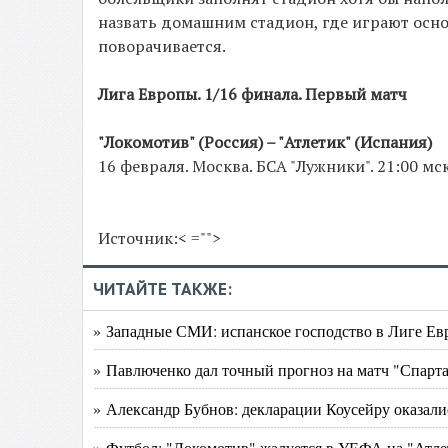
назвать домашним стадион, где играют осно
поворачивается.
Лига Европы. 1/16 финала. Первый матч
"Локомотив" (Россия) – "Атлетик" (Испания)
16 февраля. Москва. БСА "Лужники". 21:00 мс
Источник:< ="">
ЧИТАЙТЕ ТАКЖЕ:
» Западные СМИ: испанское господство в Лиге Е
» Павлюченко дал точный прогноз на матч "Спартак
» Александр Бубнов: декларации Коусейру оказал
» Футбол: "Локомотив" жалуется в УЕФА на "Атле