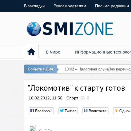
В закладки
Рекламодателям
Письмо редакции
В мире
Информационные техноло
События Дня
01:
"Локомотив" к старту готов
16.02.2012, 11:56,
Спорт
0
Facebook
Twitter
Вконтакте
Однок
< =" ">