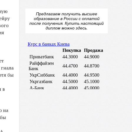
ьную
Предлагаем получить высшее
сейру
образование в России с оплатой
после получения.
Купить настоящий
вого
диплом
можно здесь.
ия
ет
 гнала
отя бы
я в
о на
 бы
 А