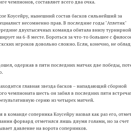
иге чемпионов, составляет всего два очка.
зе Коусейру, нынешний состав басков сильнейший за
ециалист несомненно прав. В последние годы "Атлетик"
середине двухтысячных команда обитала внизу турнирной
ирует на 6-8 месте. Бороться за что-то большее с филос
кских игроков довольно сложно. Если, конечно, не облад
дошел, одержав в пяти последних матчах две победы, пот
ю.
находится главная звезда басков – нападающий сборной
го чемпионата шесть он забил в последних пяти встречах
результативную серию из четырех матчей.
я в команде соперника Коусейру назвал как раз его, отме
ании форвард отметился лишь двумя голами, но за счет
ывает давление на ворота соперников.