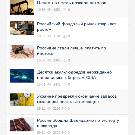
Ценам на нефть назвали потолок
10:33
3351
0
Российский фондовый рынок открылся
ростом
10:33
2184
0
Россияне стали лучше платить по
ипотеке
10:30
2365
0
Десятки акул-людоедов неожиданно
направились к берегам США
10:01
2442
0
Украине предрекли окончание запасов
газа через несколько месяцев
09:11
2296
0
Россия обошла Швейцарию по экспорту
шоколада
09:11
2302
0