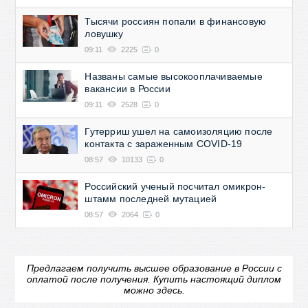
Тысячи россиян попали в финансовую
ловушку
09:11
2225
0
Названы самые высокооплачиваемые
вакансии в России
09:11
2528
0
Гутерриш ушел на самоизоляцию после
контакта с зараженным COVID-19
08:57
10133
0
Российский ученый посчитал омикрон-
штамм последней мутацией
08:57
2064
0
Предлагаем получить высшее образование в России с
оплатой после получения.
Купить настоящий диплом
можно здесь.